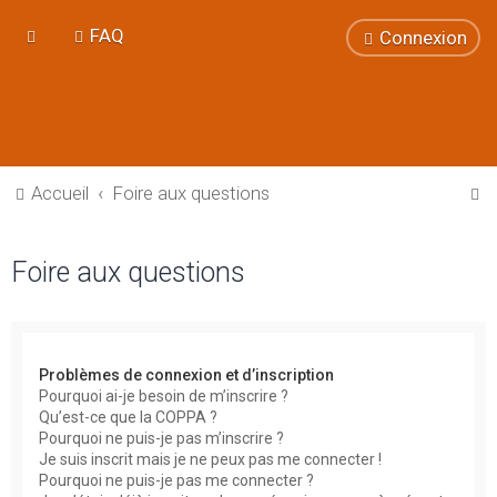
FAQ
Connexion
R
Accueil
Foire aux questions
e
c
Foire aux questions
h
e
r
Problèmes de connexion et d’inscription
c
Pourquoi ai-je besoin de m’inscrire ?
h
Qu’est-ce que la COPPA ?
Pourquoi ne puis-je pas m’inscrire ?
e
Je suis inscrit mais je ne peux pas me connecter !
r
Pourquoi ne puis-je pas me connecter ?