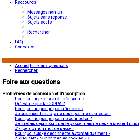
Raccourcis
Messages non lus
Sujets sans réponse
Sujets actifs
Rechercher
FAQ
Connexion
Accueil
Foire aux questions
Rechercher
Foire aux questions
Problèmes de connexion et d’inscription
Pourquoi ai-je besoin de m’inscrire ?
Qu’est-ce que la COPPA ?
Pourquoi ne puis-je pas m’inscrire ?
Je suis inscrit mais je ne peux pas me connecter !
Pourquoi ne puis-je pas me connecter ?
Je m’étais déjà inscrit par le passé mais ne peux à présent plus
J’ai perdu mon mot de passe !
Pourquoi suis-je déconnecté automatiquement ?
À quoi sert « Supprimer les cookies » ?