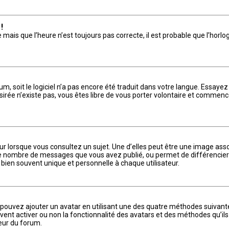
!
 mais que l’heure n’est toujours pas correcte, il est probable que l’horl
rum, soit le logiciel n’a pas encore été traduit dans votre langue. Essay
ésirée n’existe pas, vous êtes libre de vous porter volontaire et commenc
r lorsque vous consultez un sujet. Une d’elles peut être une image ass
n le nombre de messages que vous avez publié, ou permet de différencier 
bien souvent unique et personnelle à chaque utilisateur.
us pouvez ajouter un avatar en utilisant une des quatre méthodes suivantes
ent activer ou non la fonctionnalité des avatars et des méthodes qu’ils 
teur du forum.