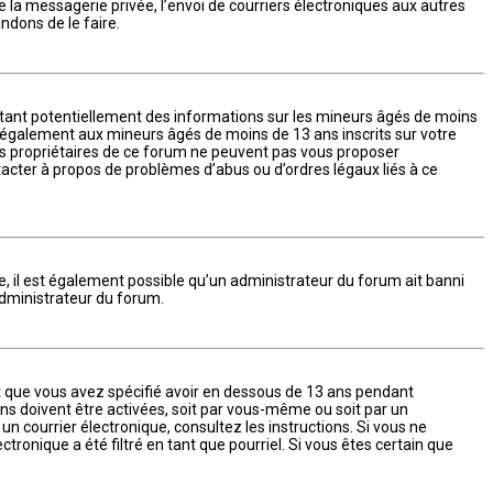
de la messagerie privée, l’envoi de courriers électroniques aux autres
ndons de le faire.
ectant potentiellement des informations sur les mineurs âgés de moins
e également aux mineurs âgés de moins de 13 ans inscrits sur votre
les propriétaires de ce forum ne peuvent pas vous proposer
ntacter à propos de problèmes d’abus ou d’ordres légaux liés à ce
me, il est également possible qu’un administrateur du forum ait banni
 administrateur du forum.
 et que vous avez spécifié avoir en dessous de 13 ans pendant
ons doivent être activées, soit par vous-même ou soit par un
 un courrier électronique, consultez les instructions. Si vous ne
ronique a été filtré en tant que pourriel. Si vous êtes certain que