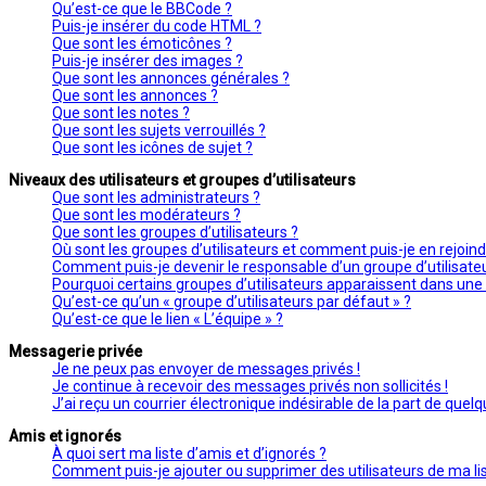
Qu’est-ce que le BBCode ?
Puis-je insérer du code HTML ?
Que sont les émoticônes ?
Puis-je insérer des images ?
Que sont les annonces générales ?
Que sont les annonces ?
Que sont les notes ?
Que sont les sujets verrouillés ?
Que sont les icônes de sujet ?
Niveaux des utilisateurs et groupes d’utilisateurs
Que sont les administrateurs ?
Que sont les modérateurs ?
Que sont les groupes d’utilisateurs ?
Où sont les groupes d’utilisateurs et comment puis-je en rejoind
Comment puis-je devenir le responsable d’un groupe d’utilisate
Pourquoi certains groupes d’utilisateurs apparaissent dans une 
Qu’est-ce qu’un « groupe d’utilisateurs par défaut » ?
Qu’est-ce que le lien « L’équipe » ?
Messagerie privée
Je ne peux pas envoyer de messages privés !
Je continue à recevoir des messages privés non sollicités !
J’ai reçu un courrier électronique indésirable de la part de quelq
Amis et ignorés
À quoi sert ma liste d’amis et d’ignorés ?
Comment puis-je ajouter ou supprimer des utilisateurs de ma lis