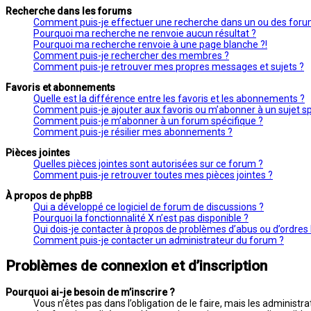
Recherche dans les forums
Comment puis-je effectuer une recherche dans un ou des foru
Pourquoi ma recherche ne renvoie aucun résultat ?
Pourquoi ma recherche renvoie à une page blanche ?!
Comment puis-je rechercher des membres ?
Comment puis-je retrouver mes propres messages et sujets ?
Favoris et abonnements
Quelle est la différence entre les favoris et les abonnements ?
Comment puis-je ajouter aux favoris ou m’abonner à un sujet sp
Comment puis-je m’abonner à un forum spécifique ?
Comment puis-je résilier mes abonnements ?
Pièces jointes
Quelles pièces jointes sont autorisées sur ce forum ?
Comment puis-je retrouver toutes mes pièces jointes ?
À propos de phpBB
Qui a développé ce logiciel de forum de discussions ?
Pourquoi la fonctionnalité X n’est pas disponible ?
Qui dois-je contacter à propos de problèmes d’abus ou d’ordres 
Comment puis-je contacter un administrateur du forum ?
Problèmes de connexion et d’inscription
Pourquoi ai-je besoin de m’inscrire ?
Vous n’êtes pas dans l’obligation de le faire, mais les administ