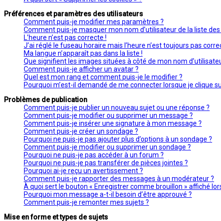
Préférences et paramètres des utilisateurs
Comment puis-je modifier mes paramètres ?
Comment puis-je masquer mon nom d’utilisateur de la liste des u
L’heure n’est pas correcte !
J’ai réglé le fuseau horaire mais l’heure n’est toujours pas correc
Ma langue n’apparaît pas dans la liste !
Que signifient les images situées à côté de mon nom d’utilisate
Comment puis-je afficher un avatar ?
Quel est mon rang et comment puis-je le modifier ?
Pourquoi m’est-il demandé de me connecter lorsque je clique sur l
Problèmes de publication
Comment puis-je publier un nouveau sujet ou une réponse ?
Comment puis-je modifier ou supprimer un message ?
Comment puis-je insérer une signature à mon message ?
Comment puis-je créer un sondage ?
Pourquoi ne puis-je pas ajouter plus d’options à un sondage ?
Comment puis-je modifier ou supprimer un sondage ?
Pourquoi ne puis-je pas accéder à un forum ?
Pourquoi ne puis-je pas transférer de pièces jointes ?
Pourquoi ai-je reçu un avertissement ?
Comment puis-je rapporter des messages à un modérateur ?
À quoi sert le bouton « Enregistrer comme brouillon » affiché lors
Pourquoi mon message a-t-il besoin d’être approuvé ?
Comment puis-je remonter mes sujets ?
Mise en forme et types de sujets