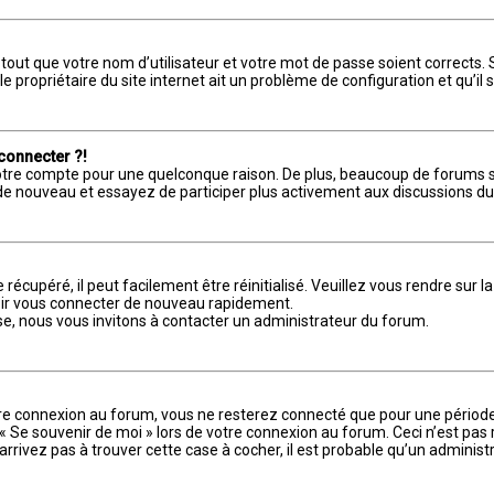
out que votre nom d’utilisateur et votre mot de passe soient corrects. S
e propriétaire du site internet ait un problème de configuration et qu’il s
 connecter ?!
votre compte pour une quelconque raison. De plus, beaucoup de forums su
ous de nouveau et essayez de participer plus activement aux discussions d
récupéré, il peut facilement être réinitialisé. Veuillez vous rendre sur 
voir vous connecter de nouveau rapidement.
se, nous vous invitons à contacter un administrateur du forum.
tre connexion au forum, vous ne resterez connecté que pour une période 
e « Se souvenir de moi » lors de votre connexion au forum. Ceci n’est p
’arrivez pas à trouver cette case à cocher, il est probable qu’un administ