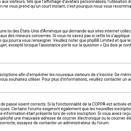
ux visiteurs, tels que l’affichage d’avatars personnalisés, l’utilisation 
iption ne vous prend qu’un court instant, c’est pourquoi nous vous recomma
 une loi des États-Unis d’Amérique qui demande aux sites internet coll
aux des mineurs concernés. Si vous ne savez pas si cette loi s’appliqu
ue qui pourra vous renseigner. Veuillez noter que phpBB Limited et que 
ujet, excepté lorsque l’assistance porte sur la question « Qui dois-je co
inscriptions afin d’empêcher les nouveaux visiteurs de s’inscrire. De mê
e vous souhaitez utiliser. Pour plus d’informations, veuillez contacter un
t de passe soient corrects. Si la fonctionnalité de la COPPA est activée
 reçues. Certains forums exigeront également que les nouvelles inscripti
 information était présente lors de votre inscription. Si vous aviez reçu
cifié une mauvaise adresse de courrier électronique ou le courrier élect
t correcte, essayez de contacter un administrateur du forum.