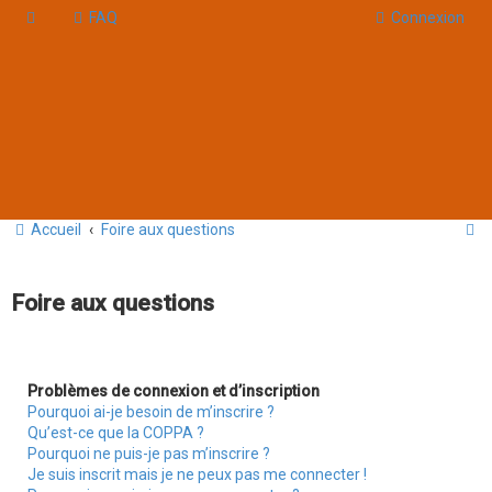
FAQ
Connexion
R
Accueil
Foire aux questions
e
c
Foire aux questions
h
e
r
Problèmes de connexion et d’inscription
Pourquoi ai-je besoin de m’inscrire ?
c
Qu’est-ce que la COPPA ?
h
Pourquoi ne puis-je pas m’inscrire ?
Je suis inscrit mais je ne peux pas me connecter !
e