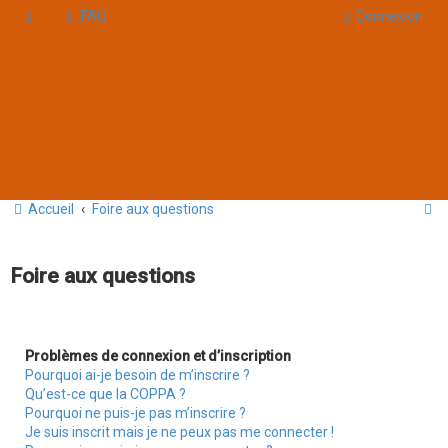
FAQ
Connexion
R
Accueil
Foire aux questions
e
c
Foire aux questions
h
e
r
Problèmes de connexion et d’inscription
Pourquoi ai-je besoin de m’inscrire ?
c
Qu’est-ce que la COPPA ?
h
Pourquoi ne puis-je pas m’inscrire ?
Je suis inscrit mais je ne peux pas me connecter !
e