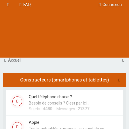
FAQ
Connexion
R
Accueil
e
c
Constructeurs (smartphones et tablettes)
h
e
Quel téléphone choisir ?
r
Besoin de conseils ? C'est par ici...
c
Sujets :
4480
Messages :
27377
h
Apple
e
Tests, actualités, rumeurs... au sujet de ce