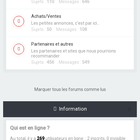
Sujets :
110
Messages :
646
Achats/Ventes
Les petites annonces, c'est par ici...
Sujets :
50
Messages :
108
Partenaires et autres
Les partenaires et sites que nous pourrions
recommander
Sujets :
456
Messages :
549
Marquer tous les forums comme lus
Information
Qui est en ligne ?
Au total, il y a
269
utilisateurs en ligne :: 2 inscrits, 0 invisible