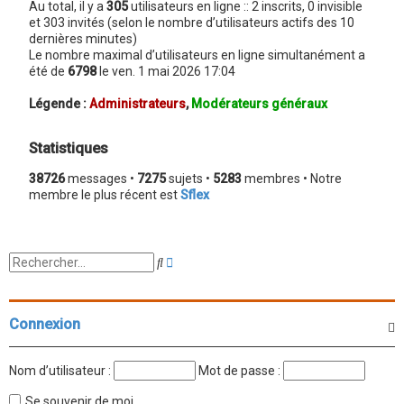
Au total, il y a
305
utilisateurs en ligne :: 2 inscrits, 0 invisible
et 303 invités (selon le nombre d’utilisateurs actifs des 10
dernières minutes)
Le nombre maximal d’utilisateurs en ligne simultanément a
été de
6798
le ven. 1 mai 2026 17:04
Légende :
Administrateurs
,
Modérateurs généraux
Statistiques
38726
messages •
7275
sujets •
5283
membres • Notre
membre le plus récent est
Sflex
R
R
e
e
c
c
h
h
e
e
Connexion
r
r
c
c
h
h
Nom d’utilisateur :
Mot de passe :
e
e
a
r
Se souvenir de moi