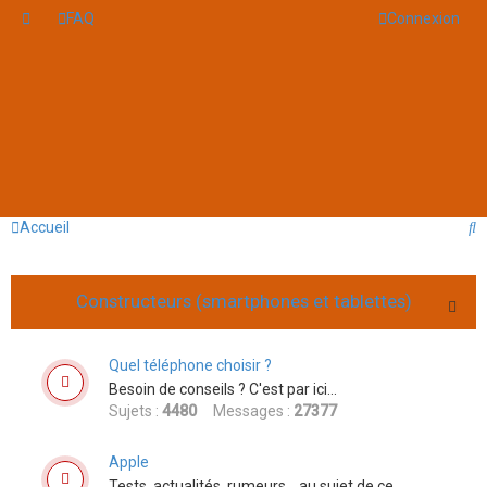
FAQ
Connexion
R
Accueil
e
c
Constructeurs (smartphones et tablettes)
h
e
Quel téléphone choisir ?
r
Besoin de conseils ? C'est par ici...
c
Sujets :
4480
Messages :
27377
h
Apple
e
Tests, actualités, rumeurs... au sujet de ce