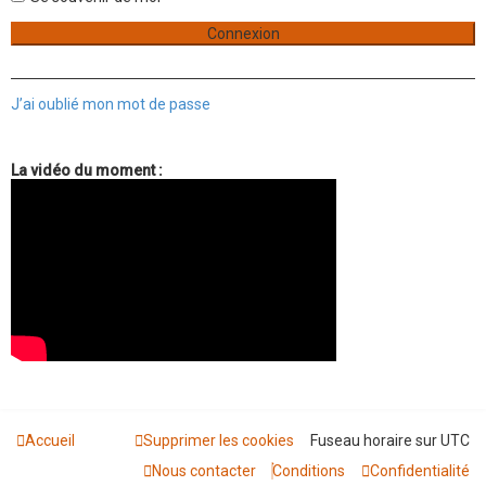
v
a
n
c
é
e
J’ai oublié mon mot de passe
La vidéo du moment :
Accueil
Supprimer les cookies
Fuseau horaire sur
UTC
Nous contacter
Conditions
Confidentialité