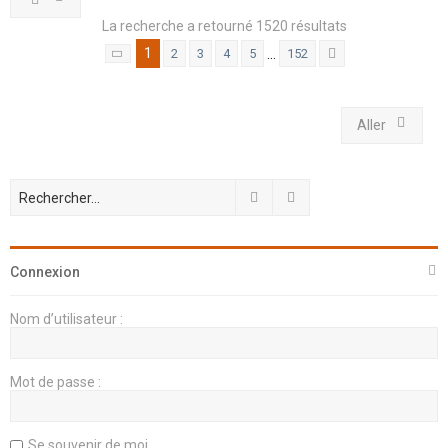
La recherche a retourné 1520 résultats
1
…
2
3
4
5
152
Page
1
sur
152
Suivant
Aller
Rechercher
Recherche avancée
Connexion
Nom d’utilisateur :
Mot de passe :
Se souvenir de moi