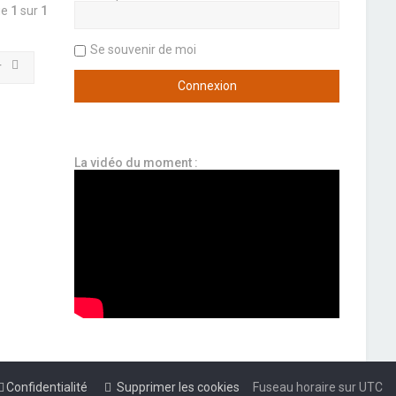
ge
1
sur
1
Se souvenir de moi
r
La vidéo du moment :
Confidentialité
Supprimer les cookies
Fuseau horaire sur
UTC