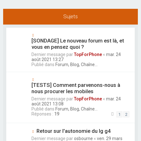
r
Sujets
[SONDAGE] Le nouveau forum est là, et
vous en pensez quoi ?
Dernier message par
TopForPhone
«
mar. 24
août 2021 13:27
Publié dans
Forum, Blog, Chaîne...
[TESTS] Comment parvenons-nous à
nous procurer les mobiles
Dernier message par
TopForPhone
«
mar. 24
août 2021 13:08
Publié dans
Forum, Blog, Chaîne...
Réponses :
19
1
2
Retour sur l'autonomie du lg g4
Dernier message par
osbourne
«
ven. 29 mars