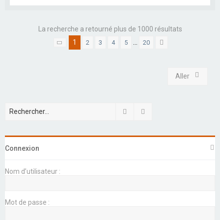
La recherche a retourné plus de 1000 résultats
1
…
2
3
4
5
20
Page
1
sur
20
Suivant
Aller
Rechercher
Recherche avancée
Connexion
Nom d’utilisateur :
Mot de passe :