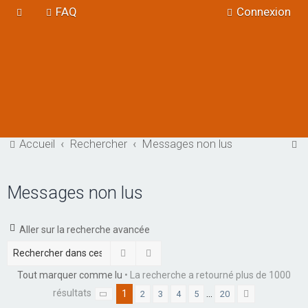
FAQ
Connexion
R
Accueil
Rechercher
Messages non lus
e
c
Messages non lus
h
e
Aller sur la recherche avancée
r
Rechercher
Recherche avancée
c
Tout marquer comme lu
• La recherche a retourné plus de 1000
h
résultats
1
…
2
3
4
5
20
e
Page
1
sur
20
Suivant