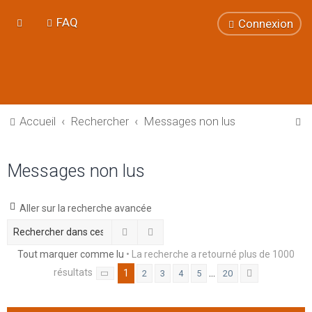
FAQ
Connexion
R
Accueil
Rechercher
Messages non lus
e
c
Messages non lus
h
e
Aller sur la recherche avancée
r
Rechercher
Recherche avancée
c
Tout marquer comme lu
• La recherche a retourné plus de 1000
h
résultats
1
…
2
3
4
5
20
e
Page
1
sur
20
Suivant
r