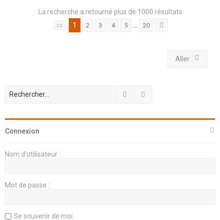
La recherche a retourné plus de 1000 résultats
1
…
2
3
4
5
20
Page
1
sur
20
Suivant
Aller
Rechercher
Recherche avancée
Connexion
Nom d’utilisateur :
Mot de passe :
Se souvenir de moi