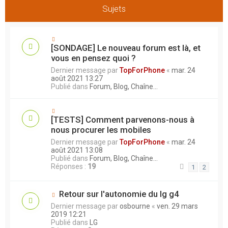
Sujets
[SONDAGE] Le nouveau forum est là, et
vous en pensez quoi ?
Dernier message par
TopForPhone
«
mar. 24
août 2021 13:27
Publié dans
Forum, Blog, Chaîne...
[TESTS] Comment parvenons-nous à
nous procurer les mobiles
Dernier message par
TopForPhone
«
mar. 24
août 2021 13:08
Publié dans
Forum, Blog, Chaîne...
Réponses :
19
1
2
Retour sur l'autonomie du lg g4
Dernier message par
osbourne
«
ven. 29 mars
2019 12:21
Publié dans
LG