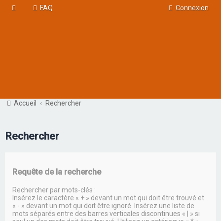
FAQ
Connexion
Accueil
Rechercher
Rechercher
Requête de la recherche
Rechercher par mots-clés :
Insérez le caractère « + » devant un mot qui doit être trouvé et
« - » devant un mot qui doit être ignoré. Insérez une liste de
mots séparés entre des barres verticales discontinues « | » si