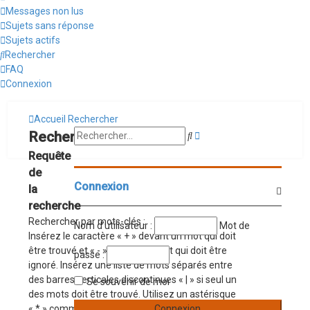
Messages non lus
Sujets sans réponse
Sujets actifs
Rechercher
FAQ
Connexion
Accueil
Rechercher
Recherche
Rechercher
Rechercher
avancée
Requête
de
Connexion
la
recherche
Rechercher par mots-clés :
Nom d’utilisateur :
Mot de
Insérez le caractère « + » devant un mot qui doit
être trouvé et « - » devant un mot qui doit être
passe :
ignoré. Insérez une liste de mots séparés entre
des barres verticales discontinues « | » si seul un
Se souvenir de moi
des mots doit être trouvé. Utilisez un astérisque
« * » comme métacaractère passe-partout si