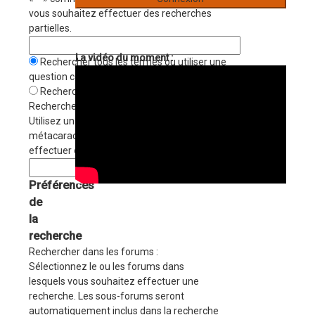
vous souhaitez effectuer des recherches
partielles.
La vidéo du moment :
Rechercher tous les termes ou utiliser une
question comme élément
Rechercher n’importe quel de ces termes
Rechercher par auteur :
Utilisez un astérisque « * » comme
métacaractère passe-partout si vous souhaitez
effectuer des recherches partielles.
Préférences
de
la
recherche
Rechercher dans les forums :
Sélectionnez le ou les forums dans
lesquels vous souhaitez effectuer une
recherche. Les sous-forums seront
automatiquement inclus dans la recherche