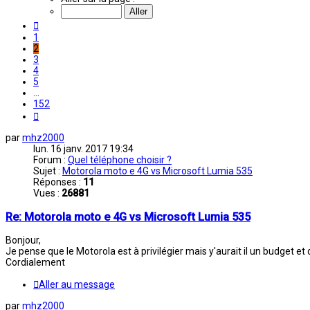
sur
152
Précédent
1
2
3
4
5
…
152
Suivant
par
mhz2000
lun. 16 janv. 2017 19:34
Forum :
Quel téléphone choisir ?
Sujet :
Motorola moto e 4G vs Microsoft Lumia 535
Réponses :
11
Vues :
26881
Re: Motorola moto e 4G vs Microsoft Lumia 535
Bonjour,
Je pense que le Motorola est à privilégier mais y'aurait il un budget et 
Cordialement
Aller au message
par
mhz2000