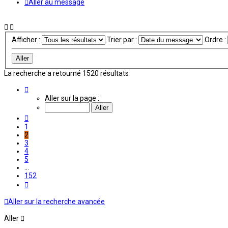
Aller au message
Afficher :
Trier par :
Ordre :
La recherche a retourné 1520 résultats
Page
2
Aller sur la page :
sur
152
Précédent
1
2
3
4
5
…
152
Suivant
Aller sur la recherche avancée
Aller