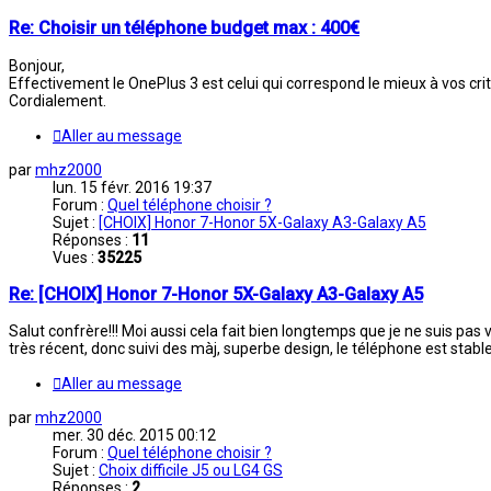
Re: Choisir un téléphone budget max : 400€
Bonjour,
Effectivement le OnePlus 3 est celui qui correspond le mieux à vos cri
Cordialement.
Aller au message
par
mhz2000
lun. 15 févr. 2016 19:37
Forum :
Quel téléphone choisir ?
Sujet :
[CHOIX] Honor 7-Honor 5X-Galaxy A3-Galaxy A5
Réponses :
11
Vues :
35225
Re: [CHOIX] Honor 7-Honor 5X-Galaxy A3-Galaxy A5
Salut confrère!!! Moi aussi cela fait bien longtemps que je ne suis pas v
très récent, donc suivi des màj, superbe design, le téléphone est stable 
Aller au message
par
mhz2000
mer. 30 déc. 2015 00:12
Forum :
Quel téléphone choisir ?
Sujet :
Choix difficile J5 ou LG4 GS
Réponses :
2