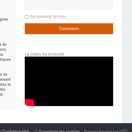
Se souvenir de moi
ignée
s de
ions,
La vidéo du moment :
ou
bliques
.
ot de
sement.
liez le
ette
de
Confidentialité
Supprimer les cookies
Fuseau horaire sur
UTC