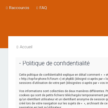
Raccourcis
FAQ
Accueil
- Politique de confidentialité
Cette politique de confidentialité explique en détail comment « » et 
« http://top-for-phone.fr/forum ») et phpBB (désigné ci-après par « l
sessions d’utilisation de votre part (désignées ci-après par « vos i
Vos informations sont collectées de deux manières différentes. Pr
cookies qui sont de petits fichiers téléchargés temporairement par
qu’un identifiant utilisateur et un identifiant anonyme de session
créé lors de votre navigation sur les sujets de « », archivant de c
navigation en tant qu’utilisateur.