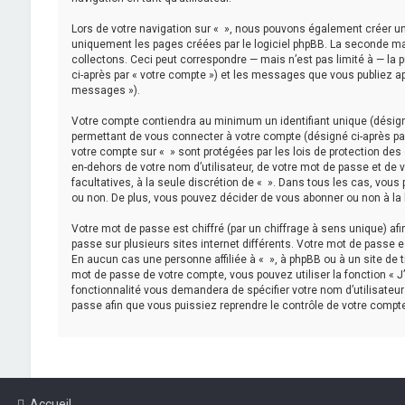
Lors de votre navigation sur « », nous pouvons également créer u
uniquement les pages créées par le logiciel phpBB. La seconde m
collectons. Ceci peut correspondre — mais n’est pas limité à — la 
ci-après par « votre compte ») et les messages que vous publiez apr
messages »).
Votre compte contiendra au minimum un identifiant unique (désigné
permettant de vous connecter à votre compte (désigné ci-après par
votre compte sur « » sont protégées par les lois de protection des
en-dehors de votre nom d’utilisateur, de votre mot de passe et de vo
facultatives, à la seule discrétion de « ». Dans tous les cas, vou
ou non. De plus, vous pouvez décider de vous abonner ou non à la l
Votre mot de passe est chiffré (par un chiffrage à sens unique) af
passe sur plusieurs sites internet différents. Votre mot de passe 
En aucun cas une personne affiliée à « », à phpBB ou à un site de 
mot de passe de votre compte, vous pouvez utiliser la fonction « J
fonctionnalité vous demandera de spécifier votre nom d’utilisateur
passe afin que vous puissiez reprendre le contrôle de votre compte
Accueil