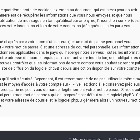
ne quatrième sorte de cookies, externes au document qui est prévu pour couvrir
anière est de récupérer les informations que vous nous envoyez et que nous
publication de messages en tant qu’utilisateur anonyme, l’inscription sur « » (dés
ès votre inscription et lors de votre connexion (désignés ci-après par « vos
 ci-après par « votre nom d’utilisateur ») et un mot de passe personnel vous
 « votre mot de passe ») et une adresse de courriel personnelle. Les information
 données applicables dans le pays qui héberge notre serveur. Toutes les informat
tre adresse de courriel requis par « » durant votre inscription, sont obligatoires 
s pouvez contrôler quelles informations de votre compte vous souhaitez rendre pu
iste de diffusion du logiciel phpBB depuis une option disponible sur votre compte
in qu’il soit sécurisé. Cependant, il est recommandé de ne pas utiliser le même m
est le moyen d’accès à votre compte sur « », veillez donc à le conservez précieu
tierce partie ne peut vous demander légitimement votre mot de passe. Si vous oub
’ai perdu mon mot de passe » qui est proposée par défaut sur le logiciel phpBB. C
 et votre adresse de courriel et le logiciel phpBB générera alors un nouveau mot 
.
Nous contacter
Conditions