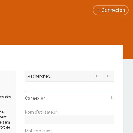
Connexion
Rechercher
Recherche 
lors des
Connexion
Nom d’utilisateur :
 de
nent
ie sera
fort de
Mot de passe :