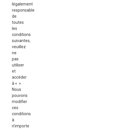
légalement
responsable
de
toutes
les
conditions
suivantes,
veuillez
ne
pas
utiliser
et
accéder
à « ».
Nous
pouvons
modifier
ces
conditions
à
n’importe