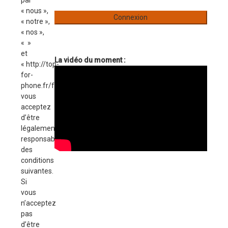
par
« nous »,
« notre »,
« nos »,
« »
et
La vidéo du moment :
« http://top-
for-
phone.fr/forum »),
vous
acceptez
d’être
légalement
responsable
des
conditions
suivantes.
Si
vous
n’acceptez
pas
d’être