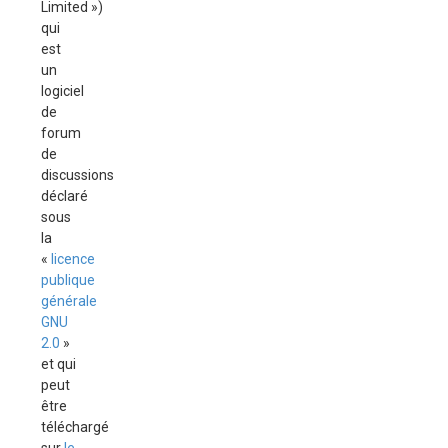
Limited »)
qui
est
un
logiciel
de
forum
de
discussions
déclaré
sous
la
«
licence
publique
générale
GNU
2.0
»
et qui
peut
être
téléchargé