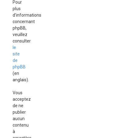
Pour
plus
d’informations
concernant
phpBB,
veuillez
consulter
le
site
de
phpBB
(en
anglais).
Vous
acceptez
de ne
publier
aucun
contenu
à