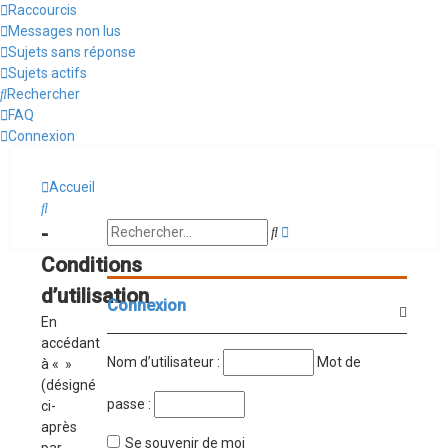
Raccourcis
Messages non lus
Sujets sans réponse
Sujets actifs
Rechercher
FAQ
Connexion
Accueil
Rechercher
Recherche
-
Rechercher
avancée
Conditions
d’utilisation
Connexion
En
accédant
Nom d’utilisateur :
Mot de
à « »
(désigné
passe :
ci-
après
Se souvenir de moi