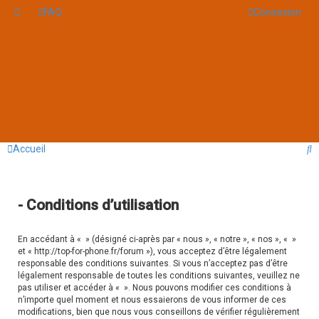
FAQ
Connexion
R
Accueil
e
c
- Conditions d’utilisation
h
e
En accédant à « » (désigné ci-après par « nous », « notre », « nos », « »
r
et « http://top-for-phone.fr/forum »), vous acceptez d’être légalement
responsable des conditions suivantes. Si vous n’acceptez pas d’être
c
légalement responsable de toutes les conditions suivantes, veuillez ne
h
pas utiliser et accéder à « ». Nous pouvons modifier ces conditions à
n’importe quel moment et nous essaierons de vous informer de ces
e
modifications, bien que nous vous conseillons de vérifier régulièrement