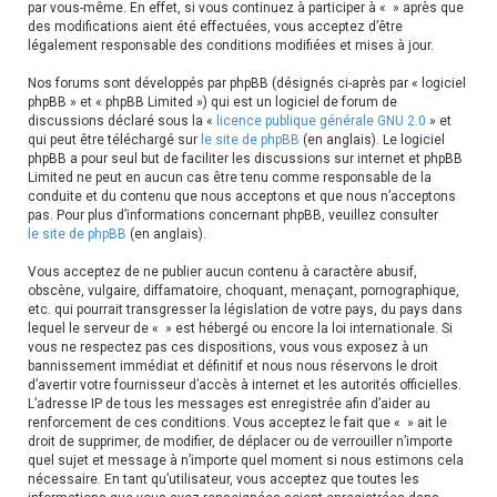
par vous-même. En effet, si vous continuez à participer à « » après que
r
des modifications aient été effectuées, vous acceptez d’être
légalement responsable des conditions modifiées et mises à jour.
Nos forums sont développés par phpBB (désignés ci-après par « logiciel
phpBB » et « phpBB Limited ») qui est un logiciel de forum de
discussions déclaré sous la «
licence publique générale GNU 2.0
» et
qui peut être téléchargé sur
le site de phpBB
(en anglais). Le logiciel
phpBB a pour seul but de faciliter les discussions sur internet et phpBB
Limited ne peut en aucun cas être tenu comme responsable de la
conduite et du contenu que nous acceptons et que nous n’acceptons
pas. Pour plus d’informations concernant phpBB, veuillez consulter
le site de phpBB
(en anglais).
Vous acceptez de ne publier aucun contenu à caractère abusif,
obscène, vulgaire, diffamatoire, choquant, menaçant, pornographique,
etc. qui pourrait transgresser la législation de votre pays, du pays dans
lequel le serveur de « » est hébergé ou encore la loi internationale. Si
vous ne respectez pas ces dispositions, vous vous exposez à un
bannissement immédiat et définitif et nous nous réservons le droit
d’avertir votre fournisseur d’accès à internet et les autorités officielles.
L’adresse IP de tous les messages est enregistrée afin d’aider au
renforcement de ces conditions. Vous acceptez le fait que « » ait le
droit de supprimer, de modifier, de déplacer ou de verrouiller n’importe
quel sujet et message à n’importe quel moment si nous estimons cela
nécessaire. En tant qu’utilisateur, vous acceptez que toutes les