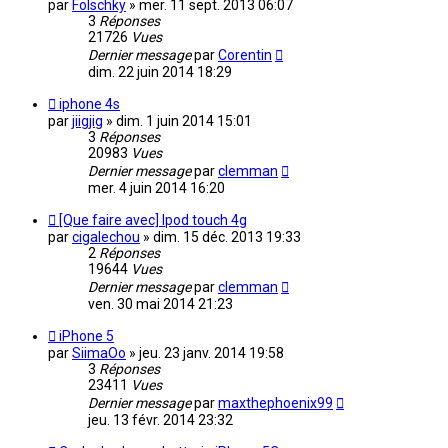
par
Folschky
»
mer. 11 sept. 2013 06:07
3
Réponses
21726
Vues
Dernier message
par
Corentin
dim. 22 juin 2014 18:29
iphone 4s
par
jiigjig
»
dim. 1 juin 2014 15:01
3
Réponses
20983
Vues
Dernier message
par
clemman
mer. 4 juin 2014 16:20
[Que faire avec] Ipod touch 4g
par
cigalechou
»
dim. 15 déc. 2013 19:33
2
Réponses
19644
Vues
Dernier message
par
clemman
ven. 30 mai 2014 21:23
iPhone 5
par
SiimaOo
»
jeu. 23 janv. 2014 19:58
3
Réponses
23411
Vues
Dernier message
par
maxthephoenix99
jeu. 13 févr. 2014 23:32