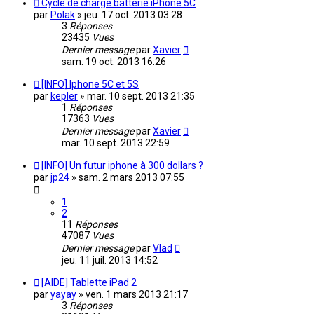
Cycle de charge batterie iPhone 5C
par
Polak
»
jeu. 17 oct. 2013 03:28
3
Réponses
23435
Vues
Dernier message
par
Xavier
sam. 19 oct. 2013 16:26
[INFO] Iphone 5C et 5S
par
kepler
»
mar. 10 sept. 2013 21:35
1
Réponses
17363
Vues
Dernier message
par
Xavier
mar. 10 sept. 2013 22:59
[INFO] Un futur iphone à 300 dollars ?
par
jp24
»
sam. 2 mars 2013 07:55
1
2
11
Réponses
47087
Vues
Dernier message
par
Vlad
jeu. 11 juil. 2013 14:52
[AIDE] Tablette iPad 2
par
yayay
»
ven. 1 mars 2013 21:17
3
Réponses