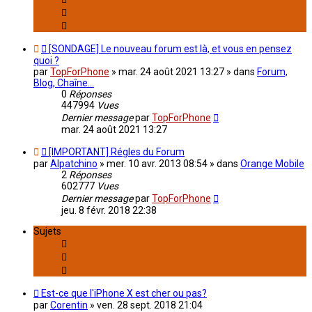
[SONDAGE] Le nouveau forum est là, et vous en pensez
quoi ?
par
TopForPhone
»
mar. 24 août 2021 13:27
» dans
Forum,
Blog, Chaîne...
0
Réponses
447994
Vues
Dernier message
par
TopForPhone
mar. 24 août 2021 13:27
[IMPORTANT] Régles du Forum
par
Alpatchino
»
mer. 10 avr. 2013 08:54
» dans
Orange Mobile
2
Réponses
602777
Vues
Dernier message
par
TopForPhone
jeu. 8 févr. 2018 22:38
Sujets
Est-ce que l'iPhone X est cher ou pas?
par
Corentin
»
ven. 28 sept. 2018 21:04