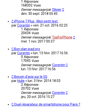
1
Réponses
168202
Vues
Dernier message
par
Olivier
dim. 30 sept. 2018 05:45
iPhone 7 Plus : Mon petit test.
par
Corentin
»
ven. 21 oct. 2016 02:25
1
Réponses
20434
Vues
Dernier message
par
TopForPhone
mer. 1 nov. 2017 00:37
Bon plan ipad pro
par
Corentin
»
lun. 13 févr. 2017 16:56
0
Réponses
17045
Vues
Dernier message
par
Corentin
lun. 13 févr. 2017 16:56
Besoin d'avis sur le 5S
par
Hulie
»
lun. 3 févr. 2014 18:03
2
Réponses
20702
Vues
Dernier message
par
Corentin
jeu. 20 oct. 2016 15:27
Quel réparateur de smartphone pour Paris ?