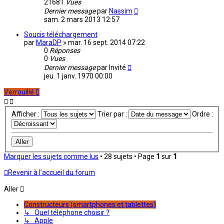
21681
Vues
Dernier message
par
Nassim
sam. 2 mars 2013 12:57
Soucis téléchargement
par
MaraDP
»
mar. 16 sept. 2014 07:22
0
Réponses
0
Vues
Dernier message
par
Invité
jeu. 1 janv. 1970 00:00
Verrouillé
Afficher :
Trier par :
Ordre :
Marquer les sujets comme lus
• 28 sujets • Page
1
sur
1
Revenir à l’accueil du forum
Aller
Constructeurs (smartphones et tablettes)
↳ Quel téléphone choisir ?
↳ Apple