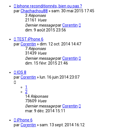
Iphone reconditionnés, bien ou pas ?
par
Chachachou88
»
sam. 30 mai 2015 17:45
3
Réponses
21161
Vues
Dernier message
par
Corentin
dim. 9 août 2015 23:56
TEST iPhone 6
par
Corentin
»
dim. 12 oct. 2014 14:47
7
Réponses
31439
Vues
Dernier message
par
Corentin
dim. 15 févr. 2015 21:46
IOS 8
par
Corentin
»
lun. 16 juin 2014 23:07
1
2
14
Réponses
73609
Vues
Dernier message
par
Corentin
mar. 9 déc. 2014 15:11
iPhone 6
par
Corentin
»
sam. 13 sept. 2014 16:12