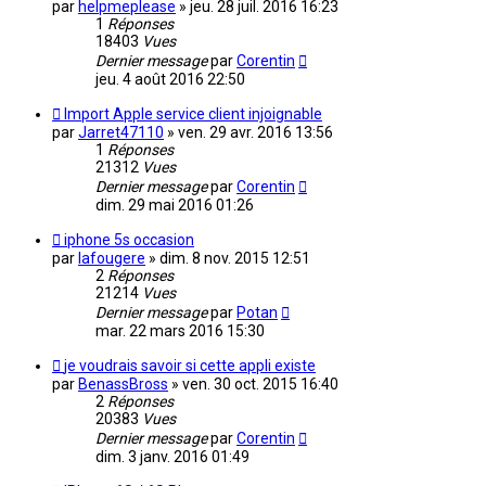
par
helpmeplease
»
jeu. 28 juil. 2016 16:23
1
Réponses
18403
Vues
Dernier message
par
Corentin
jeu. 4 août 2016 22:50
Import Apple service client injoignable
par
Jarret47110
»
ven. 29 avr. 2016 13:56
1
Réponses
21312
Vues
Dernier message
par
Corentin
dim. 29 mai 2016 01:26
iphone 5s occasion
par
lafougere
»
dim. 8 nov. 2015 12:51
2
Réponses
21214
Vues
Dernier message
par
Potan
mar. 22 mars 2016 15:30
je voudrais savoir si cette appli existe
par
BenassBross
»
ven. 30 oct. 2015 16:40
2
Réponses
20383
Vues
Dernier message
par
Corentin
dim. 3 janv. 2016 01:49