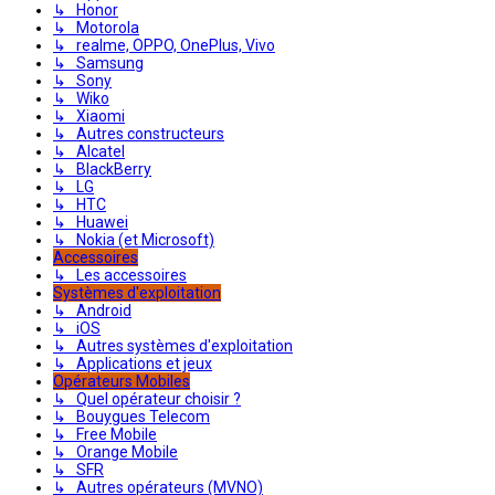
↳ Honor
↳ Motorola
↳ realme, OPPO, OnePlus, Vivo
↳ Samsung
↳ Sony
↳ Wiko
↳ Xiaomi
↳ Autres constructeurs
↳ Alcatel
↳ BlackBerry
↳ LG
↳ HTC
↳ Huawei
↳ Nokia (et Microsoft)
Accessoires
↳ Les accessoires
Systèmes d'exploitation
↳ Android
↳ iOS
↳ Autres systèmes d'exploitation
↳ Applications et jeux
Opérateurs Mobiles
↳ Quel opérateur choisir ?
↳ Bouygues Telecom
↳ Free Mobile
↳ Orange Mobile
↳ SFR
↳ Autres opérateurs (MVNO)