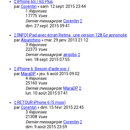
IPhone 6S / 6S Plus
par
Corentin
»
sam. 12 sept. 2015 23:44
1
Réponses
17775
Vues
Dernier message
par
Corentin
dim. 27 sept. 2015 09:41
[INFO] iPad avec écran Retina : une version 128 Go annoncée
par
Alpatchino
»
mar. 29 janv. 2013 21:12
3
Réponses
22373
Vues
Dernier message
par
airgobs
ven. 18 sept. 2015 07:55
iPhone 6. Besoin d'aide svp :(
par
MaraDP
»
jeu. 6 août 2015 09:02
4
Réponses
25160
Vues
Dernier message
par
MaraDP
lun. 10 août 2015 07:41
RETOUR iPhone 6 (5 mois)
par
Corentin
»
dim. 15 févr. 2015 22:45
3
Réponses
21308
Vues
Dernier message
par
Corentin
dim. 9 août 2015 23:59