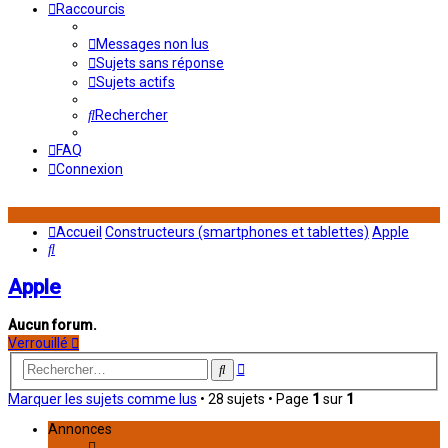
Raccourcis
Messages non lus
Sujets sans réponse
Sujets actifs
Rechercher
FAQ
Connexion
Accueil
Constructeurs (smartphones et tablettes)
Apple
Rechercher
Apple
Aucun forum.
Verrouillé
Recherche
Rechercher
avancée
Marquer les sujets comme lus
• 28 sujets • Page
1
sur
1
Annonces