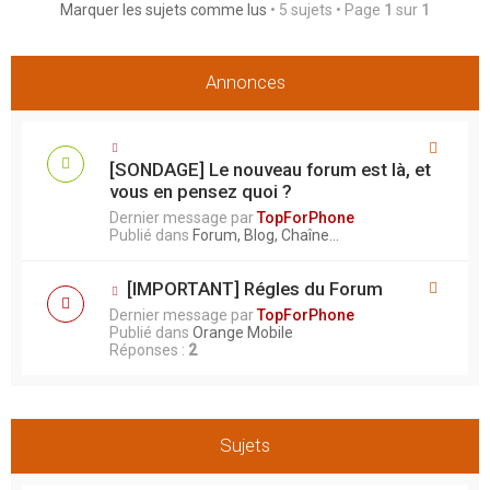
e
Marquer les sujets comme lus
• 5 sujets • Page
1
sur
1
r
Annonces
[SONDAGE] Le nouveau forum est là, et
vous en pensez quoi ?
Dernier message par
TopForPhone
Publié dans
Forum, Blog, Chaîne...
[IMPORTANT] Régles du Forum
Dernier message par
TopForPhone
Publié dans
Orange Mobile
Réponses :
2
Sujets