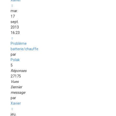
Xavier
mar.
17
sept.
2013
16:23
Problème
batterie/chauffe
par
Polak
5
Réponses
27175
Vues
Dernier
message
par
Xavier
jeu.