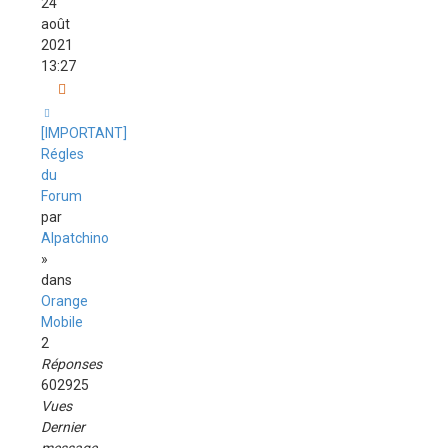
24
août
2021
13:27
[IMPORTANT]
Régles
du
Forum
par
Alpatchino
»
dans
Orange
Mobile
2
Réponses
602925
Vues
Dernier