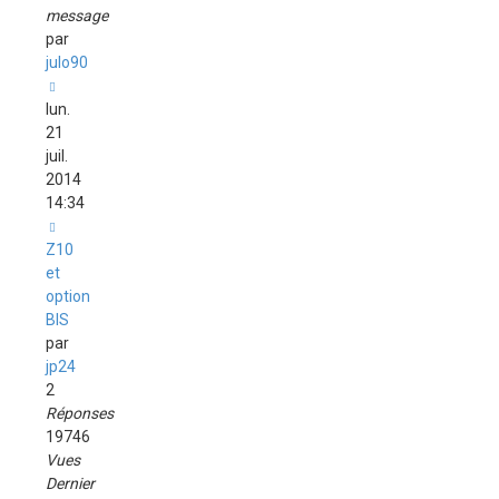
message
par
julo90
lun.
21
juil.
2014
14:34
Z10
et
option
BIS
par
jp24
2
Réponses
19746
Vues
Dernier