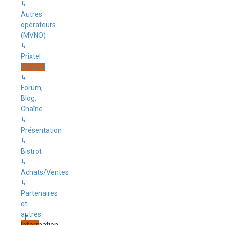
↳
Autres
opérateurs
(MVNO)
↳
Prixtel
Général
↳
Forum,
Blog,
Chaîne...
↳
Présentation
↳
Bistrot
↳
Achats/Ventes
↳
Partenaires
et
autres