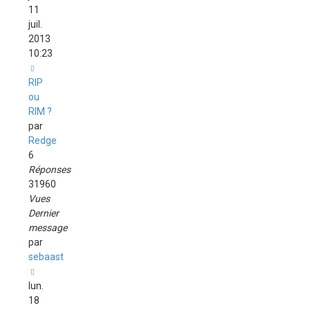
11
juil.
2013
10:23
RIP
ou
RIM ?
par
Redge
6
Réponses
31960
Vues
Dernier
message
par
sebaast
lun.
18