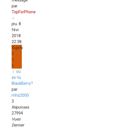
message
par
TopForPhone
jeu. 8
févr.
2018
22:38
Sujets
où
es-tu
BlackBerry?
par
mhz2000
3
Réponses
27994
Vues
Dernier