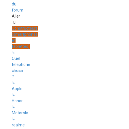
du
forum
Aller
Constructeurs
(smartphones
et
tablettes)
↳
Quel
téléphone
choisir
?
↳
Apple
↳
Honor
↳
Motorola
↳
realme,