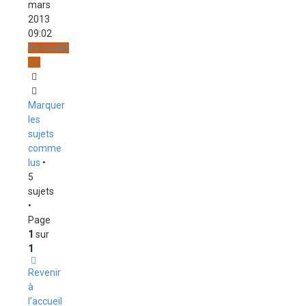
mars
2013
09:02
Verrouillé
Marquer
les
sujets
comme
lus
•
5
sujets
•
Page
1
sur
1
Revenir
à
l’accueil