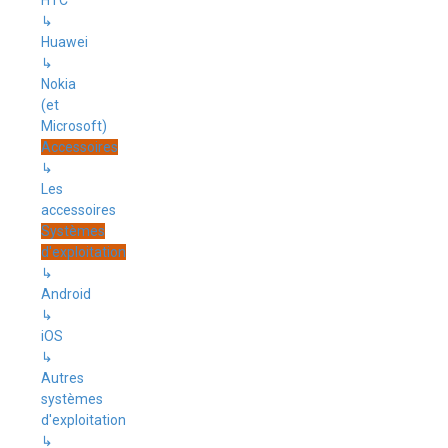
HTC
↳
Huawei
↳
Nokia
(et
Microsoft)
Accessoires
↳
Les
accessoires
Systèmes
d'exploitation
↳
Android
↳
iOS
↳
Autres
systèmes
d'exploitation
↳