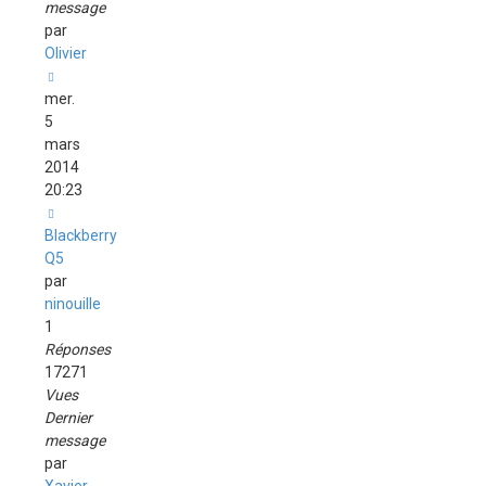
message
par
Olivier
mer.
5
mars
2014
20:23
Blackberry
Q5
par
ninouille
1
Réponses
17271
Vues
Dernier
message
par