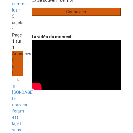
Se souvenir de moi
comme
lus
•
5
sujets
•
Page
La vidéo du moment :
1
sur
1
Annonces
[SONDAGE]
Le
nouveau
forum
est
là, et
vous