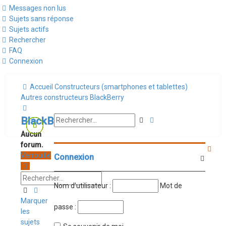
Messages non lus
Sujets sans réponse
Sujets actifs
Rechercher
FAQ
Connexion
Accueil
Constructeurs (smartphones et tablettes)
Autres constructeurs
BlackBerry
Rechercher
Recherche
BlackBerry
Rechercher
avancée
Aucun
forum.
Verrouillé
Connexion
Nom d’utilisateur :
Mot de
Rechercher
Recherche
avancée
Marquer
passe :
les
sujets