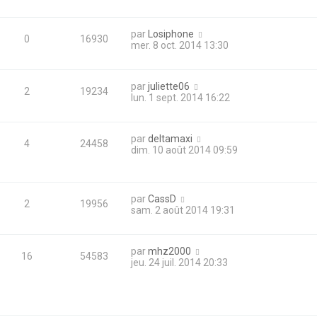
par
Losiphone
0
16930
mer. 8 oct. 2014 13:30
par
juliette06
2
19234
lun. 1 sept. 2014 16:22
par
deltamaxi
4
24458
dim. 10 août 2014 09:59
par
CassD
2
19956
sam. 2 août 2014 19:31
par
mhz2000
16
54583
jeu. 24 juil. 2014 20:33