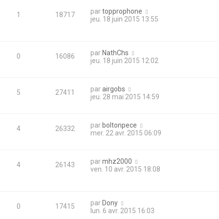
par
topprophone
1
18717
jeu. 18 juin 2015 13:55
par
NathChs
0
16086
jeu. 18 juin 2015 12:02
par
airgobs
5
27411
jeu. 28 mai 2015 14:59
par
boltonpece
4
26332
mer. 22 avr. 2015 06:09
par
mhz2000
4
26143
ven. 10 avr. 2015 18:08
par
Dony
0
17415
lun. 6 avr. 2015 16:03