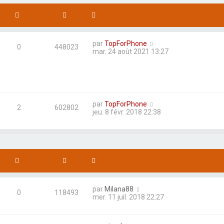
par
TopForPhone
0
448023
mar. 24 août 2021 13:27
par
TopForPhone
2
602802
jeu. 8 févr. 2018 22:38
par
Milana88
0
118493
mer. 11 juil. 2018 22:27