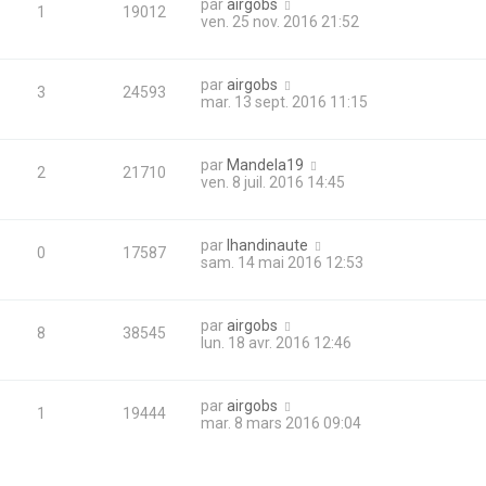
par
airgobs
1
19012
ven. 25 nov. 2016 21:52
par
airgobs
3
24593
mar. 13 sept. 2016 11:15
par
Mandela19
2
21710
ven. 8 juil. 2016 14:45
par
lhandinaute
0
17587
sam. 14 mai 2016 12:53
par
airgobs
8
38545
lun. 18 avr. 2016 12:46
par
airgobs
1
19444
mar. 8 mars 2016 09:04