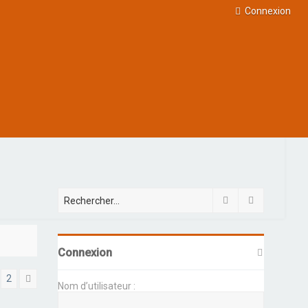
Connexion
Rechercher
Recherche 
Connexion
2
Suivant
Nom d’utilisateur :