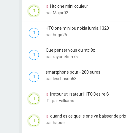
Htc one mini couleur
par
Major02
HTC one mini ou nokia lumia 1320
par
hugo25
Que penser vous du htc 8x
par
rayaneben75
smartphone pour - 200 euros
par
leschrisdu63
[retour utilisateur] HTC Desire S
par
williams
quand es ce que le one va baisser de prix
par
hapoel