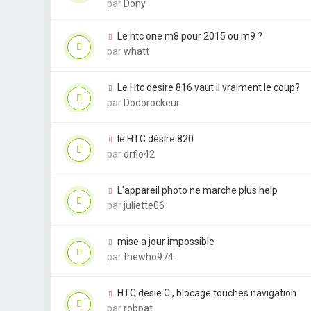
par
Dony
Le htc one m8 pour 2015 ou m9 ?
par
whatt
Le Htc desire 816 vaut il vraiment le coup?
par
Dodorockeur
le HTC désire 820
par
drflo42
L'appareil photo ne marche plus help
par
juliette06
mise a jour impossible
par
thewho974
HTC desie C , blocage touches navigation
par
robpat