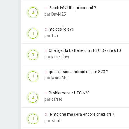
Patch FAZUP qui connaît ?
par
David25
htc desire eye
par
1ch
Changer la batterie d'un HTC Desire 610
par
iamzelaw
quel version android desire 820 ?
par
MarieDbr
Problème sur HTC 620
par
carlito
le htc one m8 sera encore chez sfr ?
par
whatt