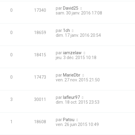
par
David25
0
17340
sam. 30 janv. 2016 17:08
par
1ch
0
18659
dim. 17 janv. 2016 20:54
par
iamzelaw
0
18415
jeu. 3 déc. 2015 10:18
par
MarieDbr
0
17473
ven. 27 nov. 2015 21:50
par
lafleur97
3
30011
dim. 18 oct. 2015 23:53
par
Patou
1
18608
ven. 26 juin 2015 10:49