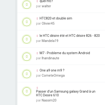
quel htc?
par
walter
HTC820 et double sim
par
Olivier45
le HTC désire été et HTC désire 826 - 820
par
Mandela19
M7 - Probleme du system Android
par
lhandinaute
One a9 one m9 ?
par
CometeOmega
Passer d'un Samsung galaxy Grand à un
HTC Desire 610
par
Nassim20