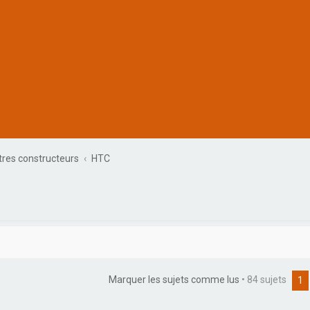
res constructeurs
HTC
Marquer les sujets comme lus
• 84 sujets
rche avancée
1