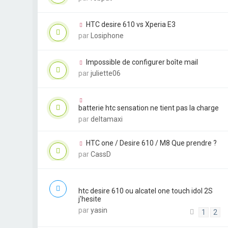
HTC desire 610 vs Xperia E3
par
Losiphone
Impossible de configurer boîte mail
par
juliette06
batterie htc sensation ne tient pas la charge
par
deltamaxi
HTC one / Desire 610 / M8 Que prendre ?
par
CassD
htc desire 610 ou alcatel one touch idol 2S
j'hesite
par
yasin
1
2