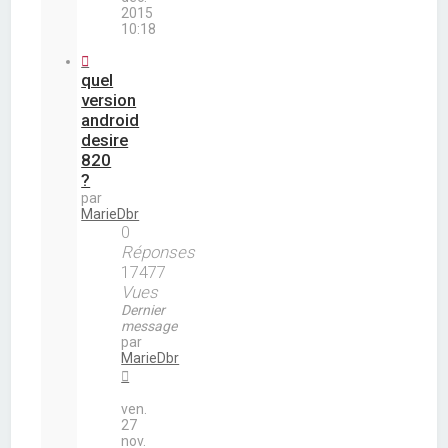
2015
10:18
quel
version
android
desire
820
?
par
MarieDbr
0
Réponses
17477
Vues
Dernier
message
par
MarieDbr
ven.
27
nov.