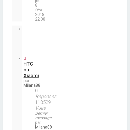
jeu.
8
févr.
2018
22:38
Sujets
HTC
ou
Xiaomi
par
Milana88
0
Réponses
118529
Vues
Dernier
message
par
Milana88