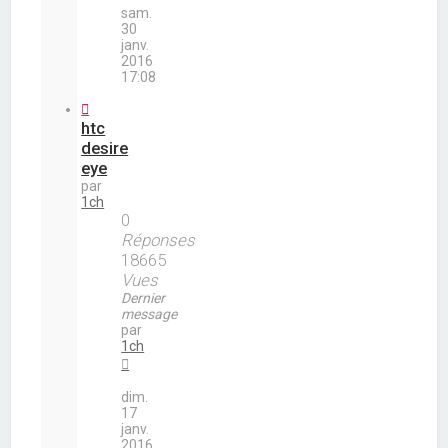
sam.
30
janv.
2016
17:08
htc
desire
eye
par
1ch
0
Réponses
18665
Vues
Dernier
message
par
1ch
dim.
17
janv.
2016