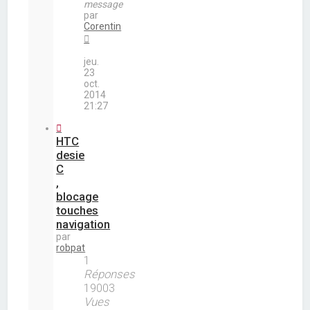
message
par
Corentin
jeu.
23
oct.
2014
21:27
HTC
desie
C
,
blocage
touches
navigation
par
robpat
1
Réponses
19003
Vues