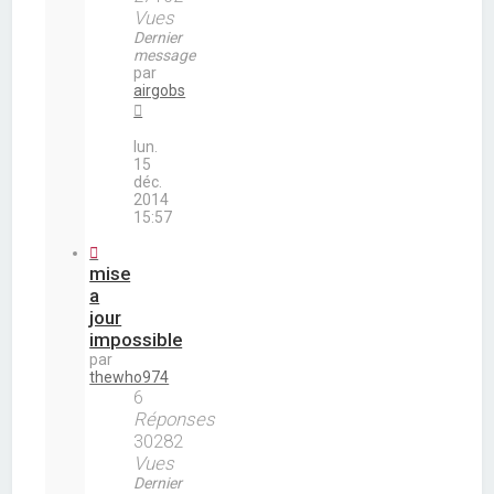
Vues
Dernier
message
par
airgobs
lun.
15
déc.
2014
15:57
mise
a
jour
impossible
par
thewho974
6
Réponses
30282
Vues
Dernier