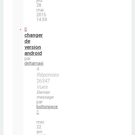
jeu.
28
mai
2015
14:59
changer
de
version
android
par
deltamaxi
4
Réponses
26347
Vues
Dernier
message
par
boltonpece
mer.
22
avr.