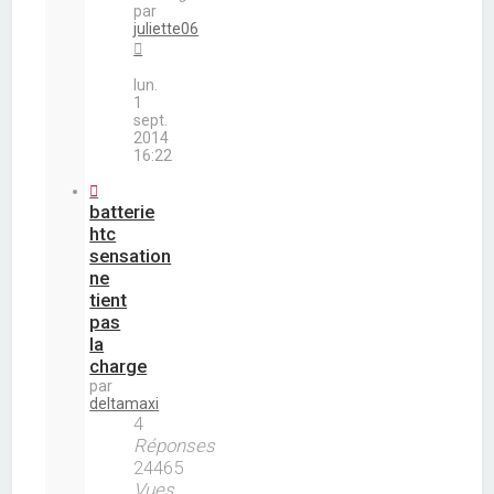
par
juliette06
lun.
1
sept.
2014
16:22
batterie
htc
sensation
ne
tient
pas
la
charge
par
deltamaxi
4
Réponses
24465
Vues