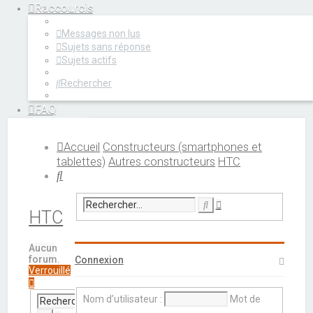
Raccourcis
Messages non lus
Sujets sans réponse
Sujets actifs
Rechercher
FAQ
Connexion
Accueil
Constructeurs (smartphones et
tablettes)
Autres constructeurs
HTC
Rechercher
Recherche
Rechercher
avancée
HTC
Aucun
forum.
Connexion
Verrouillé
Nom d’utilisateur :
Mot de