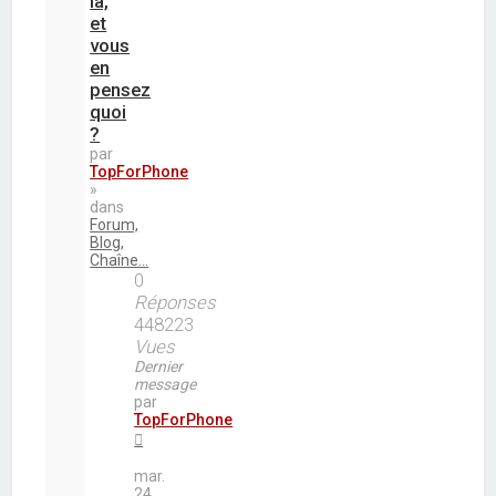
là,
et
vous
en
pensez
quoi
?
par
TopForPhone
»
dans
Forum,
Blog,
Chaîne...
0
Réponses
448223
Vues
Dernier
message
par
TopForPhone
mar.
24