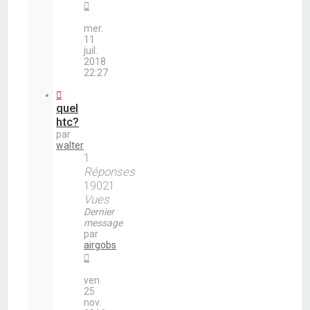
mer.
11
juil.
2018
22:27
quel
htc?
par
walter
1
Réponses
19021
Vues
Dernier
message
par
airgobs
ven.
25
nov.