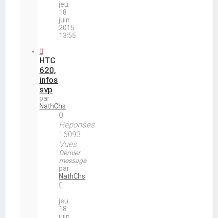
jeu.
18
juin
2015
13:55
HTC
620,
infos
svp
par
NathChs
0
Réponses
16093
Vues
Dernier
message
par
NathChs
jeu.
18
juin