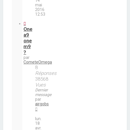
14
mai
2016
12:53
One
a9
one
m9
?
par
CometeOmega
8
Réponses
38568
Vues
Dernier
message
par
airgobs
lun.
18
avr.