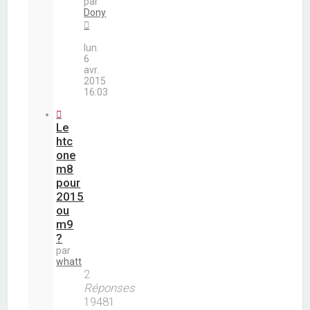
par
Dony
lun.
6
avr.
2015
16:03
Le
htc
one
m8
pour
2015
ou
m9
?
par
whatt
2
Réponses
19481