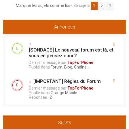
e
Marquer les sujets comme lus
• 86 sujets
1
2
Suivant
r
Annonces
[SONDAGE] Le nouveau forum est là, et
vous en pensez quoi ?
Dernier message par
TopForPhone
Publié dans
Forum, Blog, Chaîne...
[IMPORTANT] Régles du Forum
Dernier message par
TopForPhone
Publié dans
Orange Mobile
Réponses :
2
Sujets