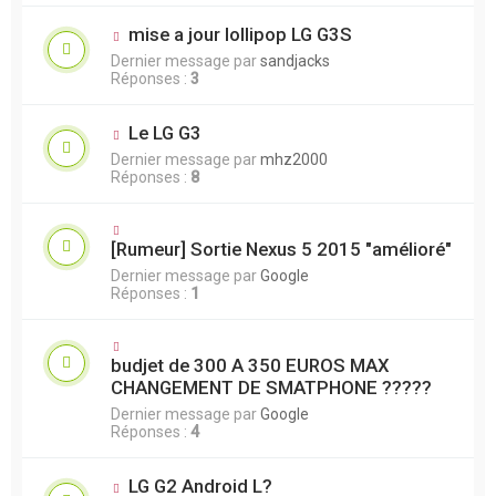
mise a jour lollipop LG G3S
Dernier message par
sandjacks
Réponses :
3
Le LG G3
Dernier message par
mhz2000
Réponses :
8
[Rumeur] Sortie Nexus 5 2015 "amélioré"
Dernier message par
Google
Réponses :
1
budjet de 300 A 350 EUROS MAX
CHANGEMENT DE SMATPHONE ?????
Dernier message par
Google
Réponses :
4
LG G2 Android L?