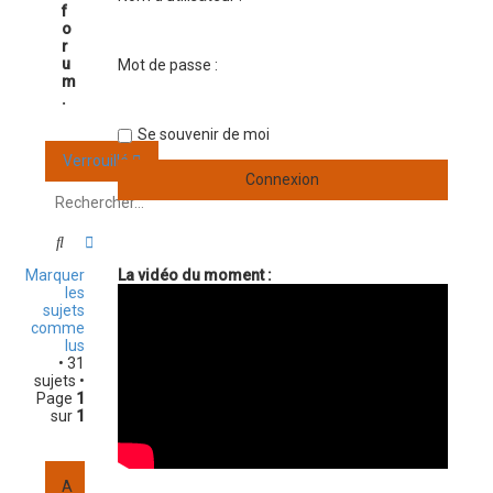
f
o
r
u
Mot de passe :
m
.
Se souvenir de moi
Verrouillé
Rechercher
Recherche avancée
Marquer
La vidéo du moment :
les
sujets
comme
lus
• 31
sujets •
Page
1
sur
1
A