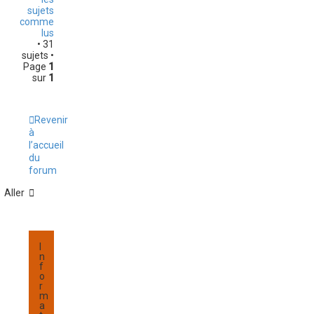
sujets
comme
lus
• 31
sujets •
Page
1
sur
1
Revenir
à
l’accueil
du
forum
Aller
I
n
f
o
r
m
a