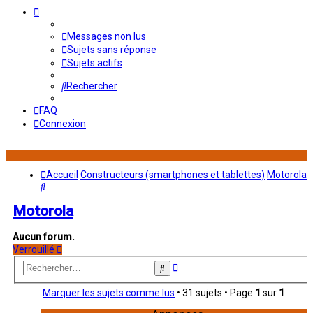
Messages non lus
Sujets sans réponse
Sujets actifs
Rechercher
FAQ
Connexion
Accueil
Constructeurs (smartphones et tablettes)
Motorola
Rechercher
Motorola
Aucun forum.
Verrouillé
Recherche
Rechercher
avancée
Marquer les sujets comme lus
• 31 sujets • Page
1
sur
1