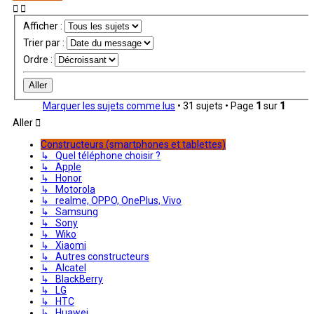
Afficher :
Trier par :
Ordre :
Marquer les sujets comme lus
• 31 sujets • Page
1
sur
1
Aller
Constructeurs (smartphones et tablettes)
↳ Quel téléphone choisir ?
↳ Apple
↳ Honor
↳ Motorola
↳ realme, OPPO, OnePlus, Vivo
↳ Samsung
↳ Sony
↳ Wiko
↳ Xiaomi
↳ Autres constructeurs
↳ Alcatel
↳ BlackBerry
↳ LG
↳ HTC
↳ Huawei