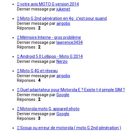
votre avis MOTO G version 2014
Dernier message par
jukenet
Moto G 2nd génération en 4g : c'est pour quand
Dernier message par
airgobs
Réponses :
2
Mémoire Interne - gros problème
Dernier message par
lawrence3434
Réponses :
2
Android 5.0 Lollipop - Moto G 2014
Dernier message par
Nerzo
Moto G 4G et réseau
Dernier message par
airgobs
Réponses :
4
Quel adaptateur pour Motorola E ? Existe t-il simple SIM ?
Dernier message par
Google
Réponses :
2
Motorola moto G, appareil photo
Dernier message par
Google
Réponses :
3
Scoup ou erreur de motorola ( moto G 2nd génération )