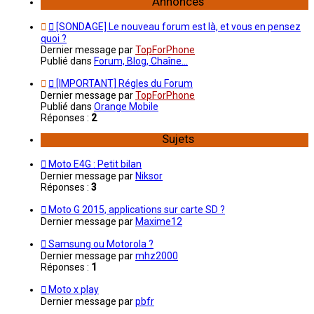
Annonces
[SONDAGE] Le nouveau forum est là, et vous en pensez
quoi ?
Dernier message par
TopForPhone
Publié dans
Forum, Blog, Chaîne...
[IMPORTANT] Régles du Forum
Dernier message par
TopForPhone
Publié dans
Orange Mobile
Réponses :
2
Sujets
Moto E4G : Petit bilan
Dernier message par
Niksor
Réponses :
3
Moto G 2015, applications sur carte SD ?
Dernier message par
Maxime12
Samsung ou Motorola ?
Dernier message par
mhz2000
Réponses :
1
Moto x play
Dernier message par
pbfr