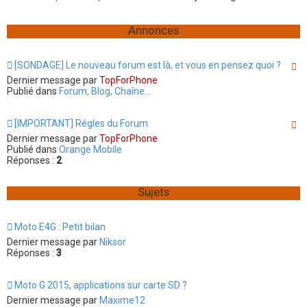
e
h
h
e
e
r
Annonces
r
r
c
c
h
h
e
e
[SONDAGE] Le nouveau forum est là, et vous en pensez quoi ?
r
a
Dernier message par
TopForPhone
v
Publié dans
Forum, Blog, Chaîne...
a
n
c
[IMPORTANT] Régles du Forum
é
Dernier message par
TopForPhone
e
Publié dans
Orange Mobile
Réponses :
2
Sujets
Moto E4G : Petit bilan
Dernier message par
Niksor
Réponses :
3
Moto G 2015, applications sur carte SD ?
Dernier message par
Maxime12