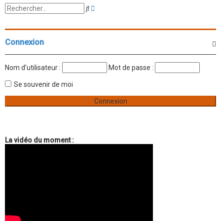
R
R
e
e
c
c
h
h
e
e
Connexion
r
r
c
c
h
h
Nom d’utilisateur :
Mot de passe :
e
e
a
r
Se souvenir de moi
v
a
n
c
é
e
La vidéo du moment :