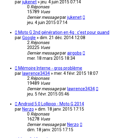
par
jukenet
»
jeu. 4 juin 2015 07:14
0
Réponses
15789
Vues
Dernier message
par
jukenet
jeu. 4 juin 2015 07:14
Moto G 2nd génération en 4g : c'est pour quand
par
Google
»
dim. 21 déc. 2014 12:08
2
Réponses
20225
Vues
Dernier message
par
airgobs
mer. 18 mars 2015 18:34
Mémoire Interne - gros problème
par
lawrence3434
»
mer. 4 févr. 2015 18:07
2
Réponses
19489
Vues
Dernier message
par
lawrence3434
jeu. 5 févr. 2015 05:46
Android 5.0 Lollipop - Moto G 2014
par
Nerzo
»
dim. 18 janv. 2015 17:15
0
Réponses
16278
Vues
Dernier message
par
Nerzo
dim. 18 janv. 2015 17:15