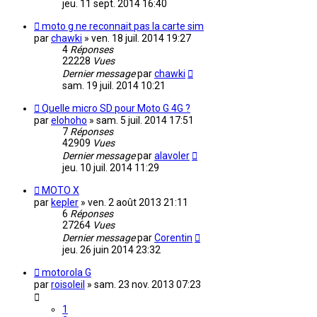
jeu. 11 sept. 2014 16:40
moto g ne reconnait pas la carte sim
par
chawki
»
ven. 18 juil. 2014 19:27
4
Réponses
22228
Vues
Dernier message
par
chawki
sam. 19 juil. 2014 10:21
Quelle micro SD pour Moto G 4G ?
par
elohoho
»
sam. 5 juil. 2014 17:51
7
Réponses
42909
Vues
Dernier message
par
alavoler
jeu. 10 juil. 2014 11:29
MOTO X
par
kepler
»
ven. 2 août 2013 21:11
6
Réponses
27264
Vues
Dernier message
par
Corentin
jeu. 26 juin 2014 23:32
motorola G
par
roisoleil
»
sam. 23 nov. 2013 07:23
1