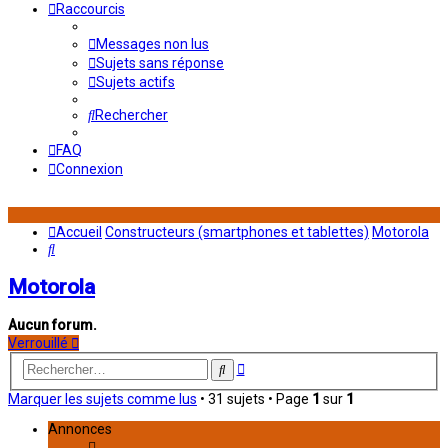
Raccourcis
Messages non lus
Sujets sans réponse
Sujets actifs
Rechercher
FAQ
Connexion
Accueil
Constructeurs (smartphones et tablettes)
Motorola
Rechercher
Motorola
Aucun forum.
Verrouillé
Recherche
Rechercher
avancée
Marquer les sujets comme lus
• 31 sujets • Page
1
sur
1
Annonces