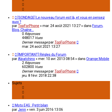
[SONDAGE] Le nouveau forum est là, et vous en pensez
quoi ?
par
TopForPhone
»
mar. 24 août 2021 13:27
» dans
Forum,
Blog, Chaîne...
0
Réponses
448017
Vues
Dernier message
par
TopForPhone
mar. 24 août 2021 13:27
[IMPORTANT] Régles du Forum
par
Alpatchino
»
mer. 10 avr. 2013 08:54
» dans
Orange Mobile
2
Réponses
602800
Vues
Dernier message
par
TopForPhone
jeu. 8 févr. 2018 22:38
Sujets
Moto E4G : Petit bilan
par
Jenn
»
ven. 3 juin 2016 13:06