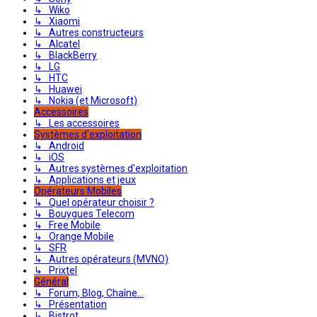
↳ Wiko
↳ Xiaomi
↳ Autres constructeurs
↳ Alcatel
↳ BlackBerry
↳ LG
↳ HTC
↳ Huawei
↳ Nokia (et Microsoft)
Accessoires
↳ Les accessoires
Systèmes d'exploitation
↳ Android
↳ iOS
↳ Autres systèmes d'exploitation
↳ Applications et jeux
Opérateurs Mobiles
↳ Quel opérateur choisir ?
↳ Bouygues Telecom
↳ Free Mobile
↳ Orange Mobile
↳ SFR
↳ Autres opérateurs (MVNO)
↳ Prixtel
Général
↳ Forum, Blog, Chaîne...
↳ Présentation
↳ Bistrot