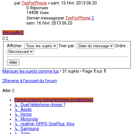
par
TopForPhone
»
sam. 16 févr. 2013 06:20
0
Réponses
14408
Vues
Dernier message
par
TopForPhone
sam. 16 févr. 2013 06:20
Verrouillé
Afficher :
Trier par :
Ordre :
Marquer les sujets comme lus
• 31 sujets • Page
1
sur
1
Revenir à l’accueil du forum
Aller
Constructeurs (smartphones et tablettes)
↳ Quel téléphone choisir ?
↳ Apple
↳ Honor
↳ Motorola
↳ realme, OPPO, OnePlus, Vivo
↳ Samsung
↳ Sony