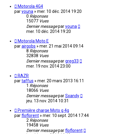
Motorola 4G4
par
youna
»
mer. 10 déc. 2014 19:20
0
Réponses
15077
Vues
Dernier message
par
youna
mer. 10 déc. 2014 19:20
Motorola Moto E
par
airgobs
»
mer. 21 mai 2014 09:14
8
Réponses
32838
Vues
Dernier message
par
greg33
mer. 19 nov. 2014 23:00
RAZR
par
taffus
»
mer. 20 mars 2013 16:11
1
Réponses
18066
Vues
Dernier message
par
Sxandy
jeu. 13 nov. 2014 10:31
Première charge Moto g 4g
par
floflorent
»
mer. 10 sept. 2014 17:44
2
Réponses
19458
Vues
Dernier message
par
floflorent