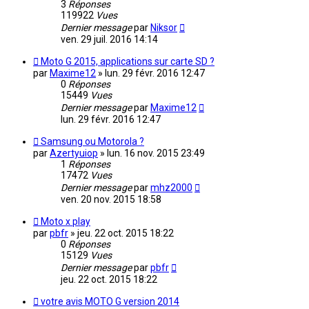
3
Réponses
119922
Vues
Dernier message
par
Niksor
ven. 29 juil. 2016 14:14
Moto G 2015, applications sur carte SD ?
par
Maxime12
»
lun. 29 févr. 2016 12:47
0
Réponses
15449
Vues
Dernier message
par
Maxime12
lun. 29 févr. 2016 12:47
Samsung ou Motorola ?
par
Azertyuiop
»
lun. 16 nov. 2015 23:49
1
Réponses
17472
Vues
Dernier message
par
mhz2000
ven. 20 nov. 2015 18:58
Moto x play
par
pbfr
»
jeu. 22 oct. 2015 18:22
0
Réponses
15129
Vues
Dernier message
par
pbfr
jeu. 22 oct. 2015 18:22
votre avis MOTO G version 2014