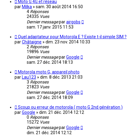
Moto G 4G et réseau
par
Milka
»
sam. 30 août 2014 16:50
4
Réponses
24335
Vues
Dernier message
par
airgobs
sam. 17 janv. 2015 11:53
Quel adaptateur pour Motorola E ? Existe t-il simple SIM ?
par
Châtaigne
»
dim. 23 nov. 2014 10:33
2
Réponses
19896
Vues
Dernier message
par
Google
sam. 27 déc. 2014 18:13
Motorola moto G, appareil photo
par
Lau123
»
dim. 8 déc. 2013 21:03
3
Réponses
21823
Vues
Dernier message
par
Google
sam. 27 déc. 2014 18:09
Scoup ou erreur de motorola ( moto G 2nd génération )
par
Google
»
dim. 21 déc. 2014 12:12
0
Réponses
15272
Vues
Dernier message
par
Google
dim. 21 déc. 2014 12:12