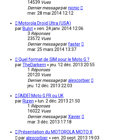
14539
Vues
Dernier message
par
nicnic
mer. 28 mai 2014 12:12
Motorola Droïd Ultra (USA)
par
Bulot
»
ven. 24 janv. 2014 12:06
3
Réponses
23572
Vues
Dernier message
par
faster
mar. 25 mars 2014 13:37
Quel format de SIM pour le Moto G ?
par
TheDarkem
»
jeu. 12 déc. 2013 20:55
1
Réponses
20120
Vues
Dernier message
par
alexcorbier
jeu. 12 déc. 2013 22:03
[AIDE] Moto G FR ou UK
par
Rizen
»
lun. 2 déc. 2013 21:50
1
Réponses
16022
Vues
Dernier message
par
Xavier
mar. 3 déc. 2013 17:18
Présentation du MOTOROLA MOTO X
par
alexcorbier
»
ven. 20 sept. 2013 19:03