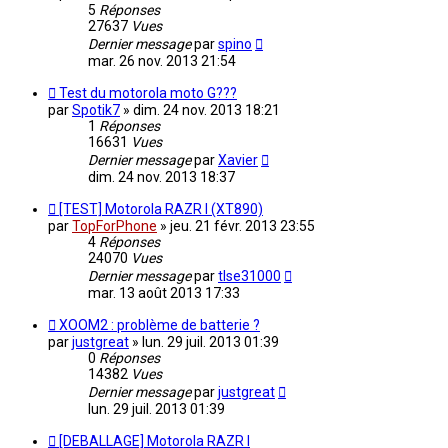
5
Réponses
27637
Vues
Dernier message
par
spino
mar. 26 nov. 2013 21:54
Test du motorola moto G???
par
Spotik7
»
dim. 24 nov. 2013 18:21
1
Réponses
16631
Vues
Dernier message
par
Xavier
dim. 24 nov. 2013 18:37
[TEST] Motorola RAZR I (XT890)
par
TopForPhone
»
jeu. 21 févr. 2013 23:55
4
Réponses
24070
Vues
Dernier message
par
tlse31000
mar. 13 août 2013 17:33
XOOM2 : problème de batterie ?
par
justgreat
»
lun. 29 juil. 2013 01:39
0
Réponses
14382
Vues
Dernier message
par
justgreat
lun. 29 juil. 2013 01:39
[DEBALLAGE] Motorola RAZR I