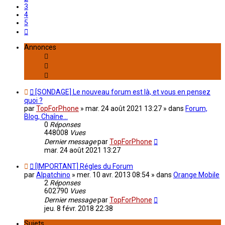
3
4
5
Suivant
Annonces
[SONDAGE] Le nouveau forum est là, et vous en pensez
quoi ?
par
TopForPhone
»
mar. 24 août 2021 13:27
» dans
Forum,
Blog, Chaîne...
0
Réponses
448008
Vues
Dernier message
par
TopForPhone
mar. 24 août 2021 13:27
[IMPORTANT] Régles du Forum
par
Alpatchino
»
mer. 10 avr. 2013 08:54
» dans
Orange Mobile
2
Réponses
602790
Vues
Dernier message
par
TopForPhone
jeu. 8 févr. 2018 22:38
Sujets