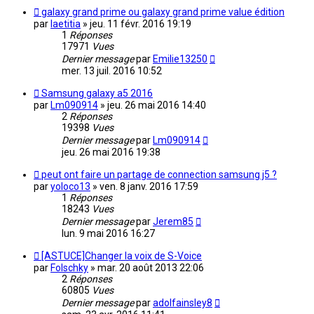
galaxy grand prime ou galaxy grand prime value édition
par
laetitia
»
jeu. 11 févr. 2016 19:19
1
Réponses
17971
Vues
Dernier message
par
Emilie13250
mer. 13 juil. 2016 10:52
Samsung galaxy a5 2016
par
Lm090914
»
jeu. 26 mai 2016 14:40
2
Réponses
19398
Vues
Dernier message
par
Lm090914
jeu. 26 mai 2016 19:38
peut ont faire un partage de connection samsung j5 ?
par
yoloco13
»
ven. 8 janv. 2016 17:59
1
Réponses
18243
Vues
Dernier message
par
Jerem85
lun. 9 mai 2016 16:27
[ASTUCE]Changer la voix de S-Voice
par
Folschky
»
mar. 20 août 2013 22:06
2
Réponses
60805
Vues
Dernier message
par
adolfainsley8