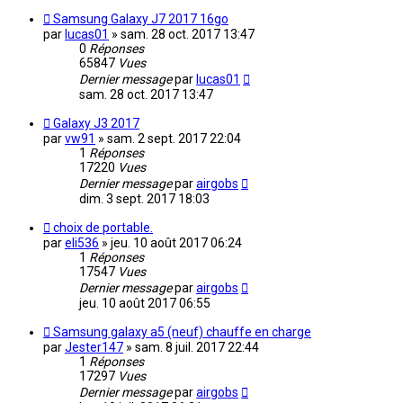
Samsung Galaxy J7 2017 16go
par
lucas01
»
sam. 28 oct. 2017 13:47
0
Réponses
65847
Vues
Dernier message
par
lucas01
sam. 28 oct. 2017 13:47
Galaxy J3 2017
par
vw91
»
sam. 2 sept. 2017 22:04
1
Réponses
17220
Vues
Dernier message
par
airgobs
dim. 3 sept. 2017 18:03
choix de portable.
par
eli536
»
jeu. 10 août 2017 06:24
1
Réponses
17547
Vues
Dernier message
par
airgobs
jeu. 10 août 2017 06:55
Samsung galaxy a5 (neuf) chauffe en charge
par
Jester147
»
sam. 8 juil. 2017 22:44
1
Réponses
17297
Vues
Dernier message
par
airgobs