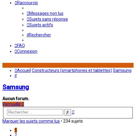
Raccourcis
Messages non lus
Sujets sans réponse
Sujets actifs
Rechercher
FAQ
Connexion
Accueil
Constructeurs (smartphones et tablettes)
Samsung
Rechercher
Samsung
Aucun forum.
Verrouillé
Recherche
Rechercher
avancée
Marquer les sujets comme lus
• 234 sujets
1
2