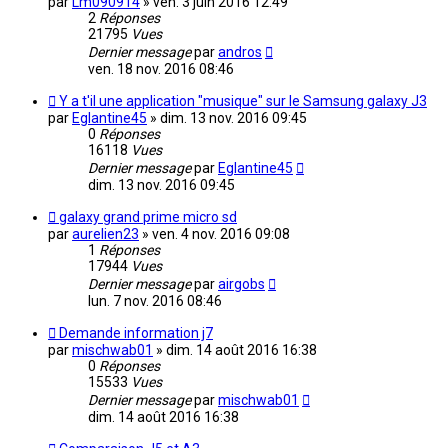
par
Lm090914
»
ven. 3 juin 2016 12:49
2
Réponses
21795
Vues
Dernier message
par
andros
ven. 18 nov. 2016 08:46
Y a t'il une application "musique" sur le Samsung galaxy J3
par
Eglantine45
»
dim. 13 nov. 2016 09:45
0
Réponses
16118
Vues
Dernier message
par
Eglantine45
dim. 13 nov. 2016 09:45
galaxy grand prime micro sd
par
aurelien23
»
ven. 4 nov. 2016 09:08
1
Réponses
17944
Vues
Dernier message
par
airgobs
lun. 7 nov. 2016 08:46
Demande information j7
par
mischwab01
»
dim. 14 août 2016 16:38
0
Réponses
15533
Vues
Dernier message
par
mischwab01
dim. 14 août 2016 16:38