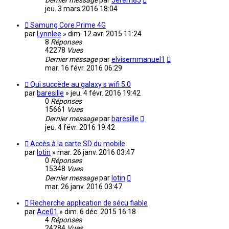
Dernier message
par
Jerem85
jeu. 3 mars 2016 18:04
Samung Core Prime 4G
par
Lynnlee
»
dim. 12 avr. 2015 11:24
8
Réponses
42278
Vues
Dernier message
par
elvisemmanuel1
mar. 16 févr. 2016 06:29
Qui succède au galaxy s wifi 5.0
par
baresille
»
jeu. 4 févr. 2016 19:42
0
Réponses
15661
Vues
Dernier message
par
baresille
jeu. 4 févr. 2016 19:42
Accès à la carte SD du mobile
par
lotin
»
mar. 26 janv. 2016 03:47
0
Réponses
15348
Vues
Dernier message
par
lotin
mar. 26 janv. 2016 03:47
Recherche application de sécu fiable
par
Ace01
»
dim. 6 déc. 2015 16:18
4
Réponses
24284
Vues