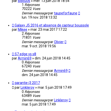
par
sidou06
»
mer. 13 juin 2018 18:54
1
Réponses
70222
Vues
Dernier message
par
taupeforfaune
lun. 19 nov. 2018 13:32
Galaxy J5 2016 et absence de capteur boussole
par
Mikee
»
mar. 23 mai 2017 17:22
2
Réponses
71831
Vues
Dernier message
par
Olivier
mar. 9 oct. 2018 19:56
S7 edge vs s8
par
Armin69
»
dim. 24 juin 2018 14:45
0
Réponses
67240
Vues
Dernier message
par
Armin69
dim. 24 juin 2018 14:45
garantie j3 2017
par
Linkleroy
»
mar. 5 juin 2018 17:49
0
Réponses
63489
Vues
Dernier message
par
Linkleroy
mar. 5 juin 2018 17:49