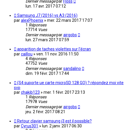
Dernier message
par
Floss
lun. 17 avr. 2017 07:12
Samsung J7 (2016) vs A3 (2016)
par
alexPhoenix
»
mer. 22 mars 2017 17:07
1
Réponses
17714
Vues
Dernier message
par
airgobs
lun. 27 mars 2017 07:59
apparition de taches violettes sur l'écran
par
caillou
»
ven. 11 nov. 2016 11:50
4
Réponses
47752
Vues
Dernier message
par
sandalino
dim. 19 févr. 2017 17:44
(S4 suporte ue carte microSD 128 GO) ? répondez moi vite
svp
par
chakib123
»
mer. 1 févr. 2017 23:13
1
Réponses
17978
Vues
Dernier message
par
airgobs
jeu. 2 févr. 2017 08:21
Retour clavier samsung j3 est il possible?
par
Cyrus301
»
lun. 2 janv. 2017 06:30