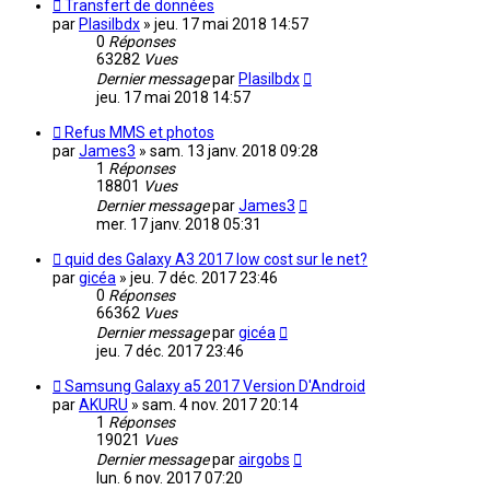
Transfert de données
par
Plasilbdx
»
jeu. 17 mai 2018 14:57
0
Réponses
63282
Vues
Dernier message
par
Plasilbdx
jeu. 17 mai 2018 14:57
Refus MMS et photos
par
James3
»
sam. 13 janv. 2018 09:28
1
Réponses
18801
Vues
Dernier message
par
James3
mer. 17 janv. 2018 05:31
quid des Galaxy A3 2017 low cost sur le net?
par
gicéa
»
jeu. 7 déc. 2017 23:46
0
Réponses
66362
Vues
Dernier message
par
gicéa
jeu. 7 déc. 2017 23:46
Samsung Galaxy a5 2017 Version D'Android
par
AKURU
»
sam. 4 nov. 2017 20:14
1
Réponses
19021
Vues
Dernier message
par
airgobs
lun. 6 nov. 2017 07:20