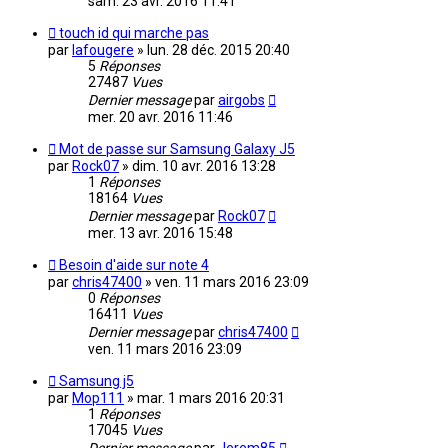
sam. 23 avr. 2016 11:41
touch id qui marche pas
par
lafougere
»
lun. 28 déc. 2015 20:40
5
Réponses
27487
Vues
Dernier message
par
airgobs
mer. 20 avr. 2016 11:46
Mot de passe sur Samsung Galaxy J5
par
Rock07
»
dim. 10 avr. 2016 13:28
1
Réponses
18164
Vues
Dernier message
par
Rock07
mer. 13 avr. 2016 15:48
Besoin d'aide sur note 4
par
chris47400
»
ven. 11 mars 2016 23:09
0
Réponses
16411
Vues
Dernier message
par
chris47400
ven. 11 mars 2016 23:09
Samsung j5
par
Mop111
»
mar. 1 mars 2016 20:31
1
Réponses
17045
Vues