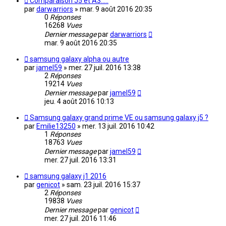
Comparaison J5 et A3.....
par
darwarriors
»
mar. 9 août 2016 20:35
0
Réponses
16268
Vues
Dernier message
par
darwarriors
mar. 9 août 2016 20:35
samsung galaxy alpha ou autre
par
jamel59
»
mer. 27 juil. 2016 13:38
2
Réponses
19214
Vues
Dernier message
par
jamel59
jeu. 4 août 2016 10:13
Samsung galaxy grand prime VE ou samsung galaxy j5 ?
par
Emilie13250
»
mer. 13 juil. 2016 10:42
1
Réponses
18763
Vues
Dernier message
par
jamel59
mer. 27 juil. 2016 13:31
samsung galaxy j1 2016
par
genicot
»
sam. 23 juil. 2016 15:37
2
Réponses
19838
Vues
Dernier message
par
genicot
mer. 27 juil. 2016 11:46