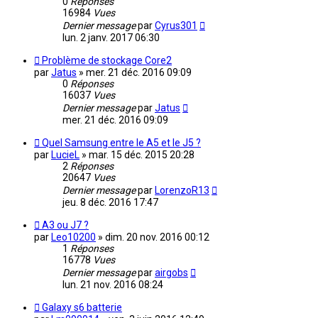
0
Réponses
16984
Vues
Dernier message
par
Cyrus301
lun. 2 janv. 2017 06:30
Problème de stockage Core2
par
Jatus
»
mer. 21 déc. 2016 09:09
0
Réponses
16037
Vues
Dernier message
par
Jatus
mer. 21 déc. 2016 09:09
Quel Samsung entre le A5 et le J5 ?
par
LucieL
»
mar. 15 déc. 2015 20:28
2
Réponses
20647
Vues
Dernier message
par
LorenzoR13
jeu. 8 déc. 2016 17:47
A3 ou J7 ?
par
Leo10200
»
dim. 20 nov. 2016 00:12
1
Réponses
16778
Vues
Dernier message
par
airgobs
lun. 21 nov. 2016 08:24
Galaxy s6 batterie