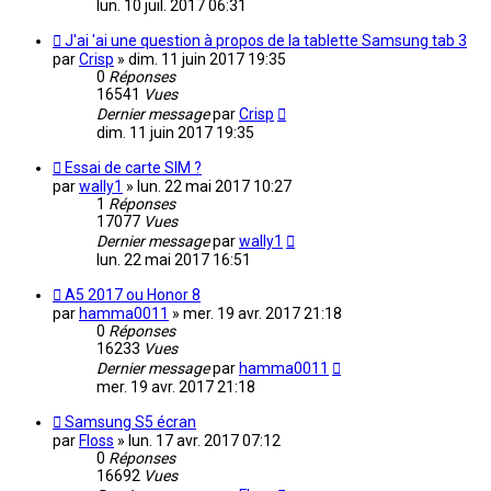
lun. 10 juil. 2017 06:31
J'ai 'ai une question à propos de la tablette Samsung tab 3
par
Crisp
»
dim. 11 juin 2017 19:35
0
Réponses
16541
Vues
Dernier message
par
Crisp
dim. 11 juin 2017 19:35
Essai de carte SIM ?
par
wally1
»
lun. 22 mai 2017 10:27
1
Réponses
17077
Vues
Dernier message
par
wally1
lun. 22 mai 2017 16:51
A5 2017 ou Honor 8
par
hamma0011
»
mer. 19 avr. 2017 21:18
0
Réponses
16233
Vues
Dernier message
par
hamma0011
mer. 19 avr. 2017 21:18
Samsung S5 écran
par
Floss
»
lun. 17 avr. 2017 07:12
0
Réponses
16692
Vues