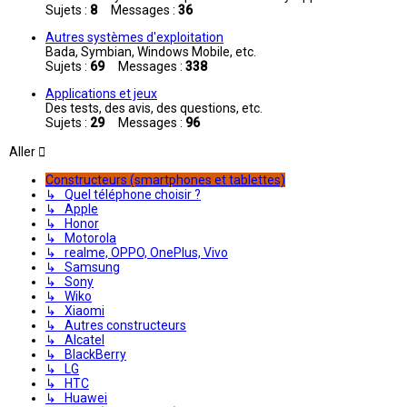
Sujets :
8
Messages :
36
Autres systèmes d'exploitation
Bada, Symbian, Windows Mobile, etc.
Sujets :
69
Messages :
338
Applications et jeux
Des tests, des avis, des questions, etc.
Sujets :
29
Messages :
96
Aller
Constructeurs (smartphones et tablettes)
↳ Quel téléphone choisir ?
↳ Apple
↳ Honor
↳ Motorola
↳ realme, OPPO, OnePlus, Vivo
↳ Samsung
↳ Sony
↳ Wiko
↳ Xiaomi
↳ Autres constructeurs
↳ Alcatel
↳ BlackBerry
↳ LG
↳ HTC
↳ Huawei