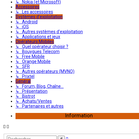
↳ Nokia (et Microsoft)
Accessoires
↳ Les accessoires
Systèmes d'exploitation
↳ Android
↳ iOS
↳ Autres systèmes d'exploitation
↳ Applications et jeux
Opérateurs Mobiles
↳ Quel opérateur choisir ?
↳ Bouygues Telecom
↳ Free Mobile
↳ Orange Mobile
↳ SFR
↳ Autres opérateurs (MVNO)
↳ Prixtel
Général
↳ Forum, Blog, Chaîne...
↳ Présentation
↳ Bistrot
↳ Achats/Ventes
↳ Partenaires et autres
Information
Recherche
Rechercher