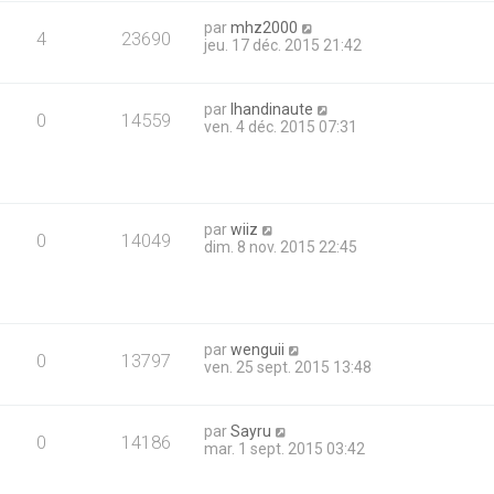
par
mhz2000
4
23690
jeu. 17 déc. 2015 21:42
par
lhandinaute
0
14559
ven. 4 déc. 2015 07:31
par
wiiz
0
14049
dim. 8 nov. 2015 22:45
par
wenguii
0
13797
ven. 25 sept. 2015 13:48
par
Sayru
0
14186
mar. 1 sept. 2015 03:42