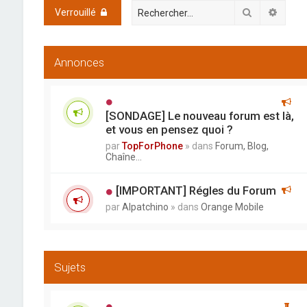
Rechercher
Reche
Verrouillé
Annonces
[SONDAGE] Le nouveau forum est là,
et vous en pensez quoi ?
par
TopForPhone
» dans
Forum, Blog,
Chaîne...
[IMPORTANT] Régles du Forum
par
Alpatchino
» dans
Orange Mobile
Sujets