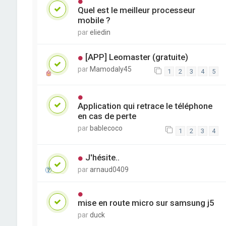
Quel est le meilleur processeur
mobile ?
par
eliedin
[APP] Leomaster (gratuite)
par
Mamodaly45
1
2
3
4
5
Application qui retrace le téléphone
en cas de perte
par
bablecoco
1
2
3
4
J'hésite..
par
arnaud0409
mise en route micro sur samsung j5
par
duck