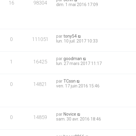
16
98304
dim. 1 mai 2016 17:09
par
tony54
0
111051
lun. 10 juil. 2017 10:33
par
goodman
1
16425
lun. 27 mars 2017 11:17
par
TCssn
0
14821
ven. 17 juin 2016 15:46
par
Novice
0
14859
sam. 30 avr. 2016 18:46