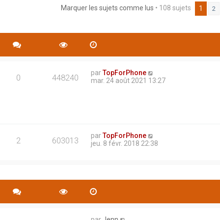
Marquer les sujets comme lus
• 108 sujets
rche avancée
1
2
par
TopForPhone
0
448240
mar. 24 août 2021 13:27
par
TopForPhone
2
603013
jeu. 8 févr. 2018 22:38
par
Jenn