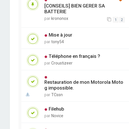
[CONSEILS] BIEN GERER SA
BATTERIE
par
krononox
1
2
Mise à jour
par
tony54
Téléphone en français ?
par
Croustizeer
Restauration de mon Motorola Moto
g impossible.
par
TCssn
Filehub
par
Novice