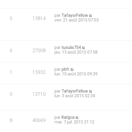
par
TafayorFellow
0
13814
ven. 21 août 2015 07:03
par
tuoulis754
6
27008
jeu. 13 août 2015 07:58
par
pbfr
1
15952
lun. 10 août 2015 09:39
par
TafayorFellow
0
13710
lun. 3 août 2015 02:34
par
Katgca
8
40669
mar. 7 juil. 2015 21:12