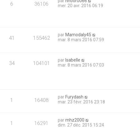
par
hnoor0066
6
36106
mer. 20 avr. 2016 06:19
par
Mamodaly45
41
155462
mar. 8 mars 2016 07:59
par
Isabelle
34
104101
mar. 8 mars 2016 07:03
par
Furydash
1
16408
mar. 23 févr. 2016 23:18
par
mhz2000
1
16291
dim. 27 déc. 2015 15:24