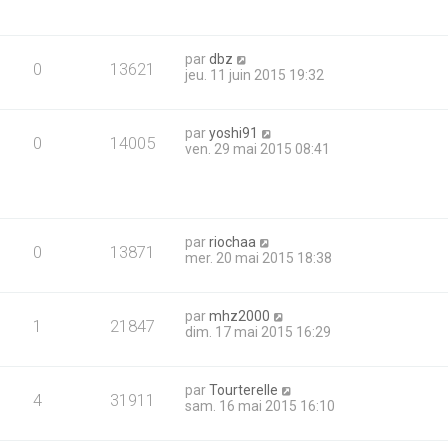
par
dbz
0
13621
jeu. 11 juin 2015 19:32
par
yoshi91
0
14005
ven. 29 mai 2015 08:41
par
riochaa
0
13871
mer. 20 mai 2015 18:38
par
mhz2000
1
21847
dim. 17 mai 2015 16:29
par
Tourterelle
4
31911
sam. 16 mai 2015 16:10