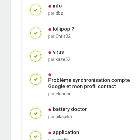
info
par
dbz
lollipop ?
par
Chris02
virus
par
kaze52
Problème synchronisation compte
Google et mon profil contact
par
elohoho
battery doctor
par
pikapika
application
par
ios666