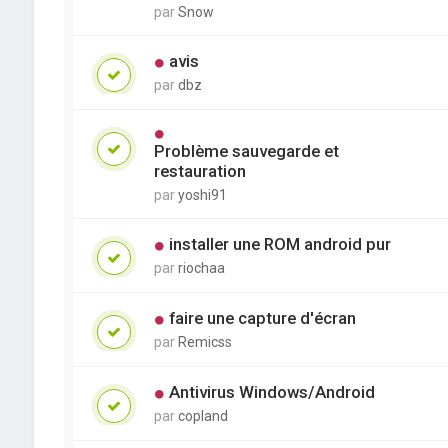
par
Snow
avis
par
dbz
Problème sauvegarde et
restauration
par
yoshi91
installer une ROM android pur
par
riochaa
faire une capture d'écran
par
Remicss
Antivirus Windows/Android
par
copland