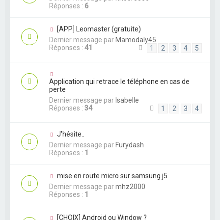
Réponses :
6
[APP] Leomaster (gratuite)
Dernier message par
Mamodaly45
Réponses :
41
1
2
3
4
5
Application qui retrace le téléphone en cas de
perte
Dernier message par
Isabelle
Réponses :
34
1
2
3
4
J'hésite..
Dernier message par
Furydash
Réponses :
1
mise en route micro sur samsung j5
Dernier message par
mhz2000
Réponses :
1
[CHOIX] Android ou Window ?