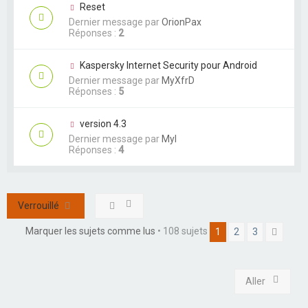
Reset
Dernier message par
OrionPax
Réponses :
2
Kaspersky Internet Security pour Android
Dernier message par
MyXfrD
Réponses :
5
version 4.3
Dernier message par
Myl
Réponses :
4
Verrouillé
Marquer les sujets comme lus
• 108 sujets
1
2
3
Suiva
Aller