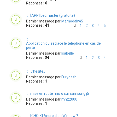
Réponses :
6
[APP] Leomaster (gratuite)
Dernier message par
Mamodaly45
Réponses :
41
1
2
3
4
5
Application qui retrace le téléphone en cas de
perte
Dernier message par
Isabelle
Réponses :
34
1
2
3
4
J'hésite..
Dernier message par
Furydash
Réponses :
1
mise en route micro sur samsung j5
Dernier message par
mhz2000
Réponses :
1
[CHOIX] Android ou Window ?