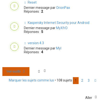
Reset
Dernier message par
OrionPax
Réponses :
2
Kaspersky Internet Security pour Android
Dernier message par
MyXfrD
Réponses :
5
version 4.3
Dernier message par
Myl
Réponses :
4
Verrouillé
Marquer les sujets comme lus
• 108 sujets
1
2
3
Suiva
Aller