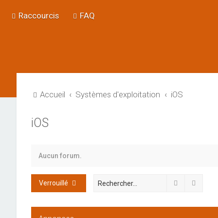
Raccourcis
FAQ
Accueil
Systèmes d'exploitation
iOS
iOS
Aucun forum.
Rechercher
Reche
Verrouillé