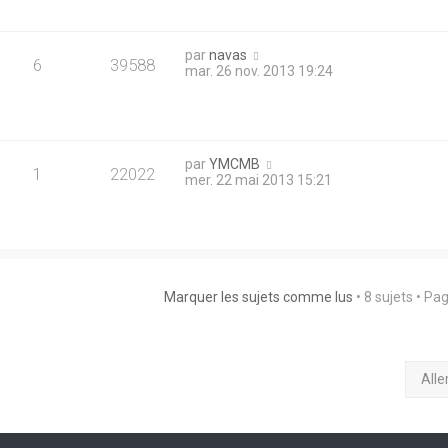
par
navas
6
39588
mar. 26 nov. 2013 19:24
par
YMCMB
1
22022
mer. 22 mai 2013 15:21
Marquer les sujets comme lus
• 8 sujets • Pa
Alle