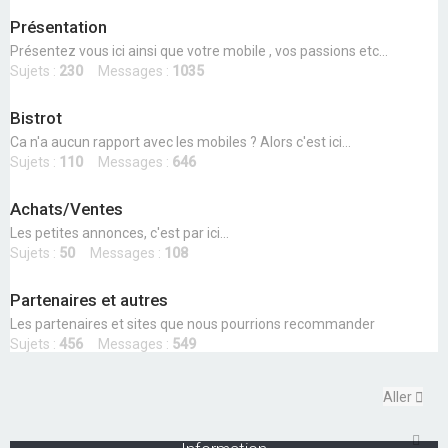
r
Présentation
Présentez vous ici ainsi que votre mobile , vos passions etc...
Sujets :
230
Messages :
1035
Bistrot
Ca n'a aucun rapport avec les mobiles ? Alors c'est ici...
Sujets :
110
Messages :
646
Achats/Ventes
Les petites annonces, c'est par ici...
Sujets :
50
Messages :
108
Partenaires et autres
Les partenaires et sites que nous pourrions recommander
Sujets :
456
Messages :
549
Aller