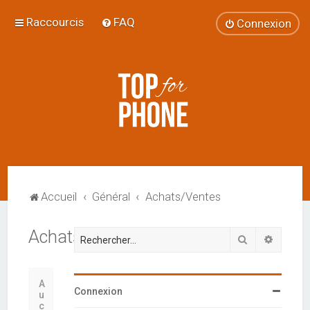
Raccourcis
FAQ
Connexion
Accueil
Général
Achats/Ventes
Achats/Ventes
Rechercher
Recherc
A
Connexion
u
c