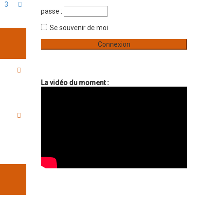
3
Suivant
e
passe :
r
Se souvenir de moi
La vidéo du moment :