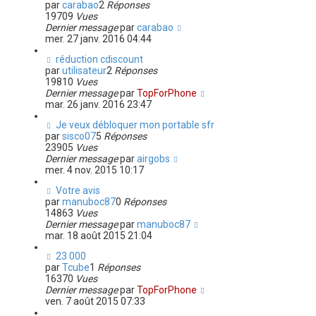
par
carabao
2
Réponses
19709
Vues
Dernier message
par
carabao
mer. 27 janv. 2016 04:44
réduction cdiscount
par
utilisateur
2
Réponses
19810
Vues
Dernier message
par
TopForPhone
mar. 26 janv. 2016 23:47
Je veux débloquer mon portable sfr
par
sisco07
5
Réponses
23905
Vues
Dernier message
par
airgobs
mer. 4 nov. 2015 10:17
Votre avis
par
manuboc87
0
Réponses
14863
Vues
Dernier message
par
manuboc87
mar. 18 août 2015 21:04
23 000
par
Tcube
1
Réponses
16370
Vues
Dernier message
par
TopForPhone
ven. 7 août 2015 07:33