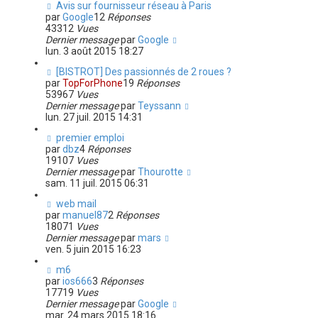
Avis sur fournisseur réseau à Paris
par
Google
12
Réponses
43312
Vues
Dernier message
par
Google
lun. 3 août 2015 18:27
[BISTROT] Des passionnés de 2 roues ?
par
TopForPhone
19
Réponses
53967
Vues
Dernier message
par
Teyssann
lun. 27 juil. 2015 14:31
premier emploi
par
dbz
4
Réponses
19107
Vues
Dernier message
par
Thourotte
sam. 11 juil. 2015 06:31
web mail
par
manuel87
2
Réponses
18071
Vues
Dernier message
par
mars
ven. 5 juin 2015 16:23
m6
par
ios666
3
Réponses
17719
Vues
Dernier message
par
Google
mar. 24 mars 2015 18:16