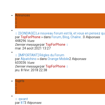
Annonces
[SONDAGE] Le nouveau forum est là, et vous en pensez qu
par
TopForPhone
» dans
Forum, Blog, Chaîne...
0
Réponses
448296
Vues
Dernier message
par
TopForPhone
mar. 24 août 2021 13:27
[IMPORTANT] Régles du Forum
par
Alpatchino
» dans
Orange Mobile
2
Réponses
603036
Vues
Dernier message
par
TopForPhone
jeu. 8 févr. 2018 22:38
Sujets
qwant
par
87
3
Réponses