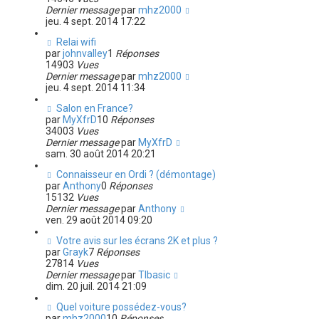
Dernier message
par
mhz2000
jeu. 4 sept. 2014 17:22
Relai wifi
par
johnvalley
1
Réponses
14903
Vues
Dernier message
par
mhz2000
jeu. 4 sept. 2014 11:34
Salon en France?
par
MyXfrD
10
Réponses
34003
Vues
Dernier message
par
MyXfrD
sam. 30 août 2014 20:21
Connaisseur en Ordi ? (démontage)
par
Anthony
0
Réponses
15132
Vues
Dernier message
par
Anthony
ven. 29 août 2014 09:20
Votre avis sur les écrans 2K et plus ?
par
Grayk
7
Réponses
27814
Vues
Dernier message
par
TIbasic
dim. 20 juil. 2014 21:09
Quel voiture possédez-vous?
par
mhz2000
10
Réponses