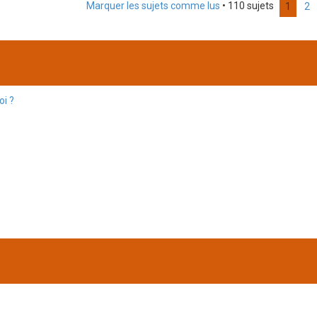
Marquer les sujets comme lus
• 110 sujets
1
2
oi ?