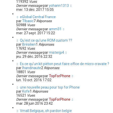
119392
Vues
Dernier message
par
yohann1313
mer. 13 déc. 2017 15:05
eGlobal Central France
par
TIbasic
7
Réponses
50988
Vues
Dernier message
par
amm31
mer. 27 sept. 2017 15:22
Qu'est ce qu'une ROM custom ??
par
Brésilien
1
Réponses
17692
Vues
Dernier message
par
misterjp4
jeu. 29 déc. 2016 22:32
Es ce qu'un kit piéton peut faire office de micro cravate ?
par
lhandinaute
2
Réponses
18801
Vues
Dernier message
par
TopForPhone
lun. 10 oct. 2016 17:02
une nouvelle peau pour top for Phone
par
Kofe
1
Réponses
16521
Vues
Dernier message
par
TopForPhone
mar. 28 juin 2016 23:42
Vmall Belgique, oh pardon belgïe