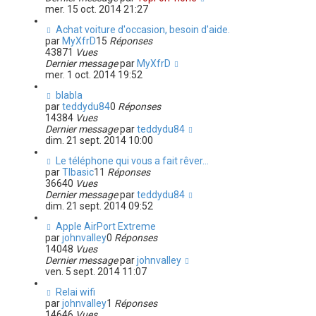
mer. 15 oct. 2014 21:27
Achat voiture d'occasion, besoin d'aide.
par
MyXfrD
15
Réponses
43871
Vues
Dernier message
par
MyXfrD
mer. 1 oct. 2014 19:52
blabla
par
teddydu84
0
Réponses
14384
Vues
Dernier message
par
teddydu84
dim. 21 sept. 2014 10:00
Le téléphone qui vous a fait rêver...
par
TIbasic
11
Réponses
36640
Vues
Dernier message
par
teddydu84
dim. 21 sept. 2014 09:52
Apple AirPort Extreme
par
johnvalley
0
Réponses
14048
Vues
Dernier message
par
johnvalley
ven. 5 sept. 2014 11:07
Relai wifi
par
johnvalley
1
Réponses
14646
Vues