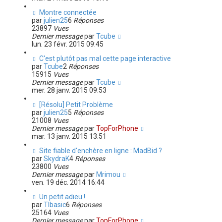
Montre connectée
par
julien25
6
Réponses
23897
Vues
Dernier message
par
Tcube
lun. 23 févr. 2015 09:45
C'est plutôt pas mal cette page interactive
par
Tcube
2
Réponses
15915
Vues
Dernier message
par
Tcube
mer. 28 janv. 2015 09:53
[Résolu] Petit Problème
par
julien25
5
Réponses
21008
Vues
Dernier message
par
TopForPhone
mar. 13 janv. 2015 13:51
Site fiable d'enchère en ligne : MadBid ?
par
SkydraK
4
Réponses
23800
Vues
Dernier message
par
Mrimou
ven. 19 déc. 2014 16:44
Un petit adieu !
par
TIbasic
6
Réponses
25164
Vues
Dernier message
par
TopForPhone