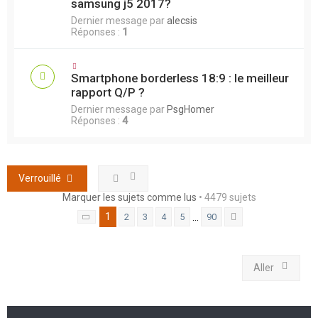
samsung j5 2017?
Dernier message par
alecsis
Réponses :
1
Smartphone borderless 18:9 : le meilleur
rapport Q/P ?
Dernier message par
PsgHomer
Réponses :
4
Verrouillé
Marquer les sujets comme lus
• 4479 sujets
1
…
2
3
4
5
90
Page
1
sur
90
Suivant
Aller