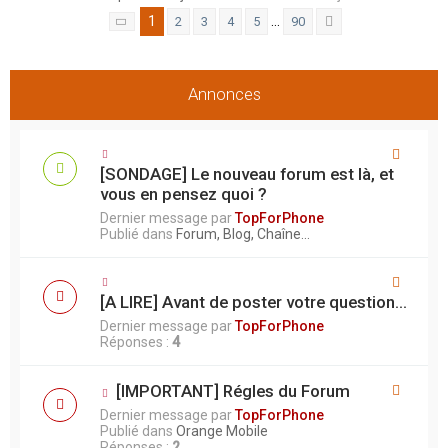
r
1
…
2
3
4
5
90
Page
1
sur
90
Suivant
Annonces
[SONDAGE] Le nouveau forum est là, et
vous en pensez quoi ?
Dernier message par
TopForPhone
Publié dans
Forum, Blog, Chaîne...
[A LIRE] Avant de poster votre question...
Dernier message par
TopForPhone
Réponses :
4
[IMPORTANT] Régles du Forum
Dernier message par
TopForPhone
Publié dans
Orange Mobile
Réponses :
2