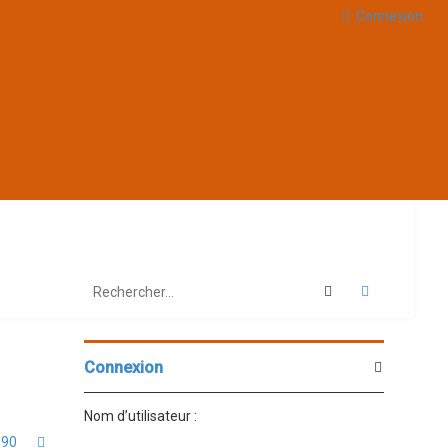
Connexion
Rechercher
Recherche 
Connexion
Nom d’utilisateur :
90
Suivant