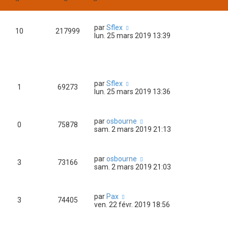
par
Sflex
10
217999
lun. 25 mars 2019 13:39
par
Sflex
1
69273
lun. 25 mars 2019 13:36
par
osbourne
0
75878
sam. 2 mars 2019 21:13
par
osbourne
3
73166
sam. 2 mars 2019 21:03
par
Pax
3
74405
ven. 22 févr. 2019 18:56