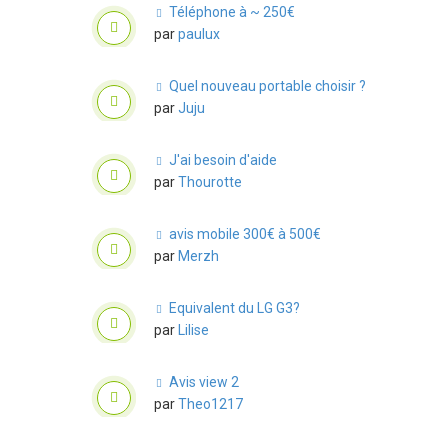
Téléphone à ~ 250€
par
paulux
Quel nouveau portable choisir ?
par
Juju
J'ai besoin d'aide
par
Thourotte
avis mobile 300€ à 500€
par
Merzh
Equivalent du LG G3?
par
Lilise
Avis view 2
par
Theo1217