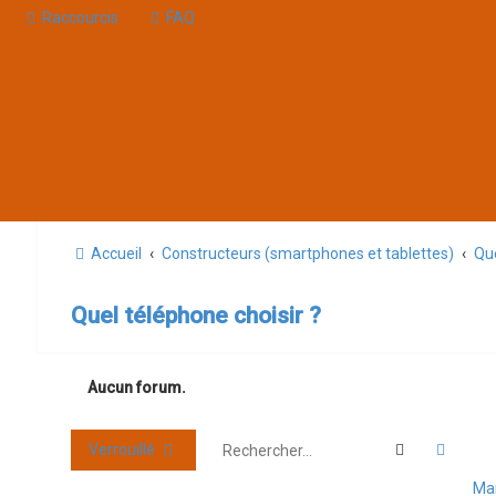
Raccourcis
FAQ
Accueil
Constructeurs (smartphones et tablettes)
Que
Quel téléphone choisir ?
Aucun forum.
Rechercher
Reche
Verrouillé
Mar