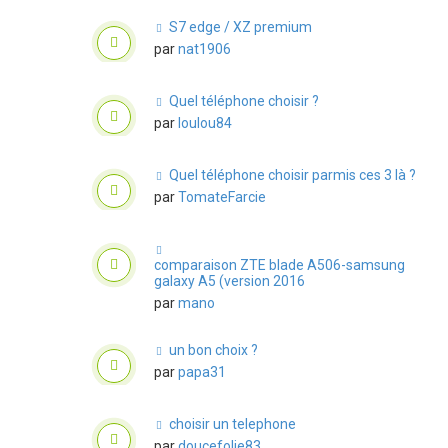
S7 edge / XZ premium
par
nat1906
Quel téléphone choisir ?
par
loulou84
Quel téléphone choisir parmis ces 3 là ?
par
TomateFarcie
comparaison ZTE blade A506-samsung
galaxy A5 (version 2016
par
mano
un bon choix ?
par
papa31
choisir un telephone
par
doucefolie83