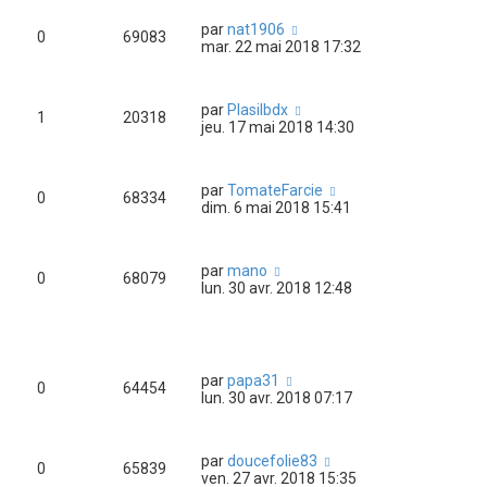
par
nat1906
0
69083
mar. 22 mai 2018 17:32
par
Plasilbdx
1
20318
jeu. 17 mai 2018 14:30
par
TomateFarcie
0
68334
dim. 6 mai 2018 15:41
par
mano
0
68079
lun. 30 avr. 2018 12:48
par
papa31
0
64454
lun. 30 avr. 2018 07:17
par
doucefolie83
0
65839
ven. 27 avr. 2018 15:35