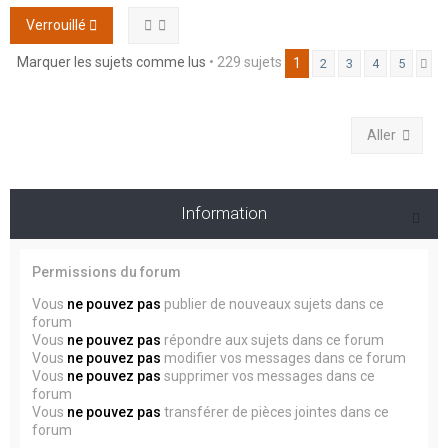
Verrouillé
Marquer les sujets comme lus
• 229 sujets
1
2
3
4
5
Su
Aller
Information
Permissions du forum
Vous
ne pouvez pas
publier de nouveaux sujets dans ce
forum
Vous
ne pouvez pas
répondre aux sujets dans ce forum
Vous
ne pouvez pas
modifier vos messages dans ce forum
Vous
ne pouvez pas
supprimer vos messages dans ce
forum
Vous
ne pouvez pas
transférer de pièces jointes dans ce
forum