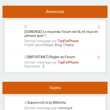
r
Annonces
[SONDAGE] Le nouveau forum est là, et vous en
pensez quoi ?
Dernier message par
TopForPhone
Publié dans
Forum, Blog, Chaîne...
[IMPORTANT] Régles du Forum
Dernier message par
TopForPhone
Réponses :
2
Sujets
Xiaomi mi5 et le 800mHz
Dernier message par
misterjp4