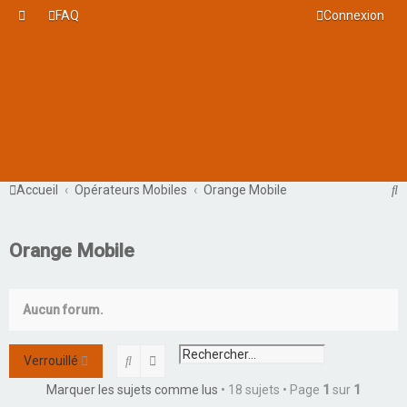
FAQ
Connexion
R
Accueil
Opérateurs Mobiles
Orange Mobile
e
c
Orange Mobile
h
e
Aucun forum.
r
c
Rechercher
Recherche avancée
Verrouillé
h
Marquer les sujets comme lus
• 18 sujets • Page
1
sur
1
e