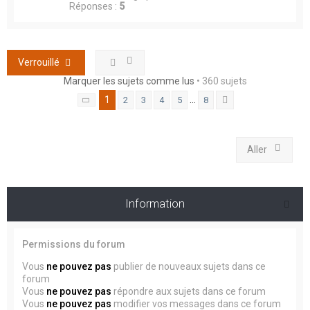
Réponses :
5
Verrouillé
Marquer les sujets comme lus
• 360 sujets
1
…
2
3
4
5
8
Page
1
sur
8
Suivant
Aller
Information
Permissions du forum
Vous
ne pouvez pas
publier de nouveaux sujets dans ce
forum
Vous
ne pouvez pas
répondre aux sujets dans ce forum
Vous
ne pouvez pas
modifier vos messages dans ce forum