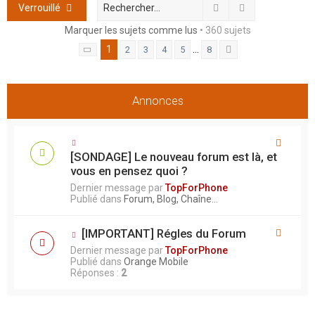
h
Rechercher
Recherche ava
Verrouillé
e
Marquer les sujets comme lus
• 360 sujets
r
1
…
2
3
4
5
8
Page
1
sur
8
Suivant
Annonces
[SONDAGE] Le nouveau forum est là, et
vous en pensez quoi ?
Dernier message par
TopForPhone
Publié dans
Forum, Blog, Chaîne...
[IMPORTANT] Régles du Forum
Dernier message par
TopForPhone
Publié dans
Orange Mobile
Réponses :
2