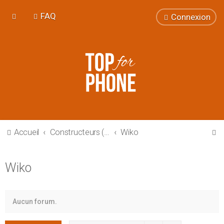
FAQ
Connexion
R
Accueil
Constructeurs (smartphones et tablettes)
Wiko
e
c
Wiko
h
e
r
Aucun forum.
c