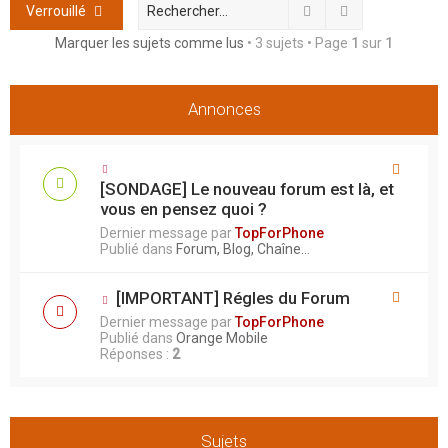
h
Rechercher
Recherche ava
Verrouillé
e
Marquer les sujets comme lus
• 3 sujets • Page
1
sur
1
r
Annonces
[SONDAGE] Le nouveau forum est là, et
vous en pensez quoi ?
Dernier message par
TopForPhone
Publié dans
Forum, Blog, Chaîne...
[IMPORTANT] Régles du Forum
Dernier message par
TopForPhone
Publié dans
Orange Mobile
Réponses :
2
Sujets