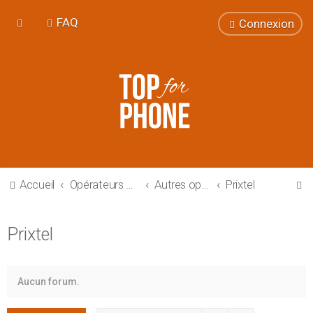
FAQ
Connexion
R
Accueil
Opérateurs Mobiles
Autres opérateurs (MVNO)
Prixtel
e
c
Prixtel
h
e
r
Aucun forum.
c