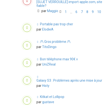
[SUJET VERROUILLE] import-apple.com, site
fiable?
par
Maggio
1
6
7
8
9
10
…
Portable pas trop cher
par
ElodieA
/!\ Gros problème /!\
par
TitoDingo
Bon téléphone max 90€ v
par
UniZReal
Galaxy S3 : Problèmes après une mise à jour
par
Histy
Kitkat et Lollipop
par
gustave