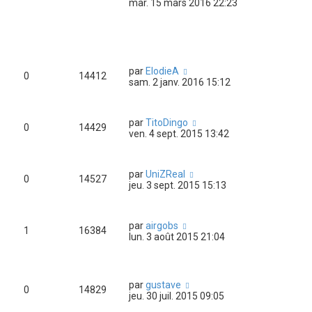
mar. 15 mars 2016 22:23
par
ElodieA
0
14412
sam. 2 janv. 2016 15:12
par
TitoDingo
0
14429
ven. 4 sept. 2015 13:42
par
UniZReal
0
14527
jeu. 3 sept. 2015 15:13
par
airgobs
1
16384
lun. 3 août 2015 21:04
par
gustave
0
14829
jeu. 30 juil. 2015 09:05