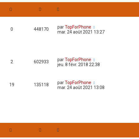
par
TopForPhone
0
448170
mar. 24 août 2021 13:27
par
TopForPhone
2
602933
jeu. 8 févr. 2018 22:38
par
TopForPhone
19
135118
mar. 24 août 2021 13:08