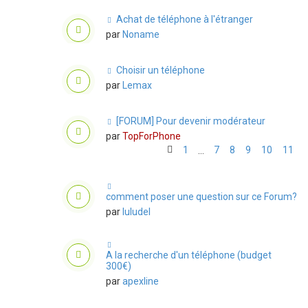
Achat de téléphone à l'étranger
par
Noname
Choisir un téléphone
par
Lemax
[FORUM] Pour devenir modérateur
par
TopForPhone
1
7
8
9
10
11
…
comment poser une question sur ce Forum?
par
luludel
A la recherche d'un téléphone (budget
300€)
par
apexline