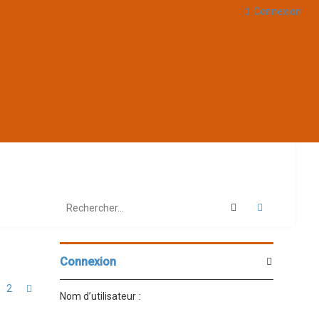
Connexion
Rechercher
Recherche 
Connexion
2
Suivant
Nom d’utilisateur :