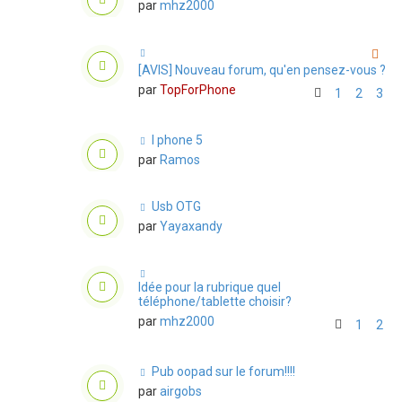
par
mhz2000
[AVIS] Nouveau forum, qu'en pensez-vous ?
par
TopForPhone
1
2
3
I phone 5
par
Ramos
Usb OTG
par
Yayaxandy
Idée pour la rubrique quel
téléphone/tablette choisir?
par
mhz2000
1
2
Pub oopad sur le forum!!!!
par
airgobs