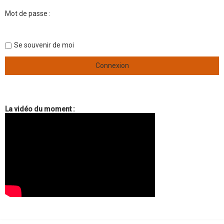
a
n
Mot de passe :
c
é
e
Se souvenir de moi
La vidéo du moment :