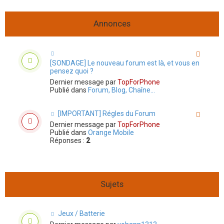
e
e
r
r
r
c
c
Annonces
h
h
e
e
r
a
v
a
[SONDAGE] Le nouveau forum est là, et vous en
n
pensez quoi ?
c
é
Dernier message par
TopForPhone
e
Publié dans
Forum, Blog, Chaîne...
[IMPORTANT] Régles du Forum
Dernier message par
TopForPhone
Publié dans
Orange Mobile
Réponses :
2
Sujets
Jeux / Batterie