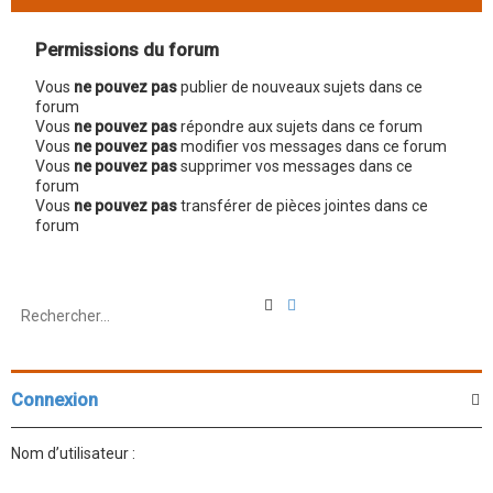
Permissions du forum
Vous
ne pouvez pas
publier de nouveaux sujets dans ce
forum
Vous
ne pouvez pas
répondre aux sujets dans ce forum
Vous
ne pouvez pas
modifier vos messages dans ce forum
Vous
ne pouvez pas
supprimer vos messages dans ce
forum
Vous
ne pouvez pas
transférer de pièces jointes dans ce
forum
R
R
e
e
c
c
h
h
e
e
r
r
Connexion
c
c
h
h
e
e
Nom d’utilisateur :
r
a
v