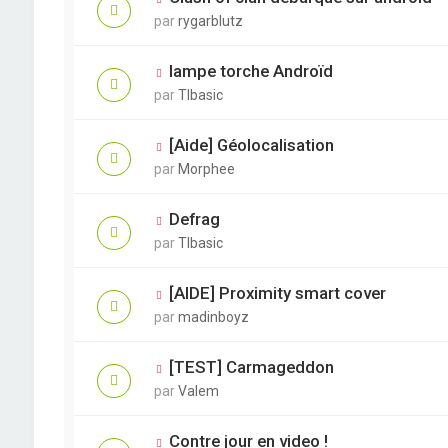
par
rygarblutz
lampe torche Androïd
par
TIbasic
[Aide] Géolocalisation
par
Morphee
Defrag
par
TIbasic
[AIDE] Proximity smart cover
par
madinboyz
[TEST] Carmageddon
par
Valem
Contre jour en video !