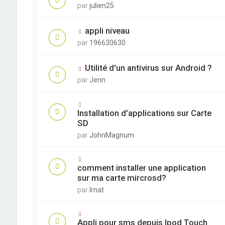
par
julien25
appli niveau
par
196630630
Utilité d'un antivirus sur Android ?
par
Jenn
Installation d'applications sur Carte
SD
par
JohnMagnum
comment installer une application
sur ma carte mircrosd?
par
lrnat
Appli pour sms depuis Ipod Touch