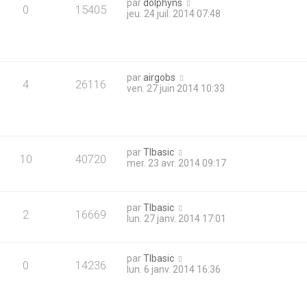
par
dolphyns
0
15405
jeu. 24 juil. 2014 07:48
par
airgobs
4
26116
ven. 27 juin 2014 10:33
par
TIbasic
10
40720
mer. 23 avr. 2014 09:17
par
TIbasic
2
16669
lun. 27 janv. 2014 17:01
par
TIbasic
0
14236
lun. 6 janv. 2014 16:36