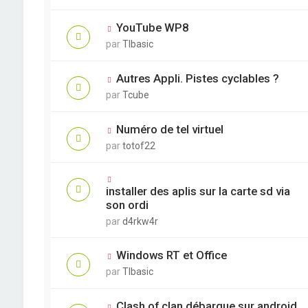
YouTube WP8
par
TIbasic
Autres Appli. Pistes cyclables ?
par
Tcube
Numéro de tel virtuel
par
totof22
installer des aplis sur la carte sd via
son ordi
par
d4rkw4r
Windows RT et Office
par
TIbasic
Clash of clan débarque sur android