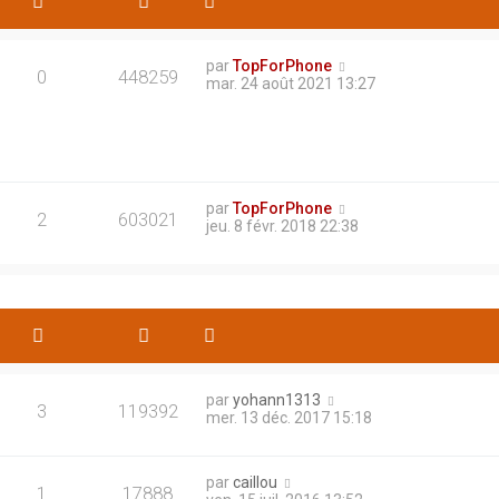
par
TopForPhone
0
448259
mar. 24 août 2021 13:27
par
TopForPhone
2
603021
jeu. 8 févr. 2018 22:38
par
yohann1313
3
119392
mer. 13 déc. 2017 15:18
par
caillou
1
17888