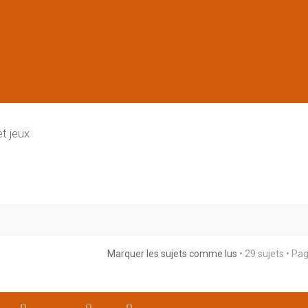
et jeux
Marquer les sujets comme lus
• 29 sujets • Pa
rche avancée