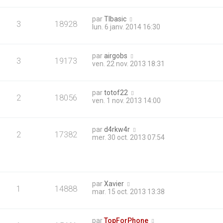
par
TIbasic
3
18928
lun. 6 janv. 2014 16:30
par
airgobs
3
19173
ven. 22 nov. 2013 18:31
par
totof22
2
18056
ven. 1 nov. 2013 14:00
par
d4rkw4r
2
17382
mer. 30 oct. 2013 07:54
par
Xavier
1
14888
mar. 15 oct. 2013 13:38
par
TopForPhone