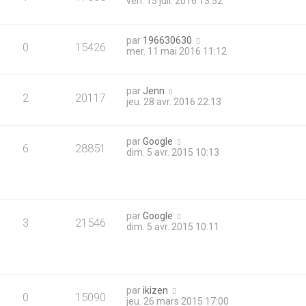
ven. 15 juil. 2016 13:52
par
196630630
0
15426
mer. 11 mai 2016 11:12
par
Jenn
2
20117
jeu. 28 avr. 2016 22:13
par
Google
6
28851
dim. 5 avr. 2015 10:13
par
Google
3
21546
dim. 5 avr. 2015 10:11
par
ikizen
0
15090
jeu. 26 mars 2015 17:00