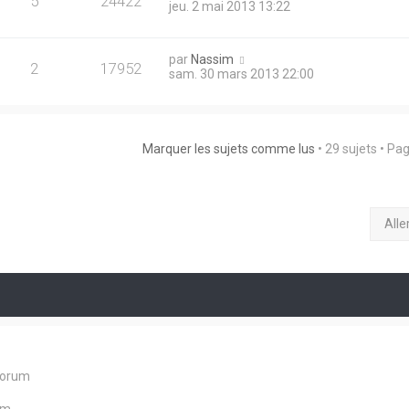
5
24422
jeu. 2 mai 2013 13:22
par
Nassim
2
17952
sam. 30 mars 2013 22:00
Marquer les sujets comme lus
• 29 sujets • Pa
Alle
forum