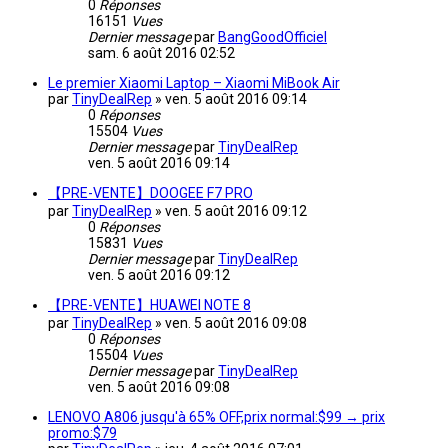
0
Réponses
16151
Vues
Dernier message
par
BangGoodOfficiel
sam. 6 août 2016 02:52
Le premier Xiaomi Laptop – Xiaomi MiBook Air
par
TinyDealRep
»
ven. 5 août 2016 09:14
0
Réponses
15504
Vues
Dernier message
par
TinyDealRep
ven. 5 août 2016 09:14
【PRE-VENTE】DOOGEE F7 PRO
par
TinyDealRep
»
ven. 5 août 2016 09:12
0
Réponses
15831
Vues
Dernier message
par
TinyDealRep
ven. 5 août 2016 09:12
【PRE-VENTE】HUAWEI NOTE 8
par
TinyDealRep
»
ven. 5 août 2016 09:08
0
Réponses
15504
Vues
Dernier message
par
TinyDealRep
ven. 5 août 2016 09:08
LENOVO A806 jusqu'à 65% OFF,prix normal:$99 → prix
promo:$79