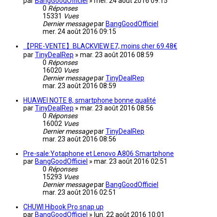
par
BangGoodOfficiel
»
mer. 24 août 2016 09:15
0
Réponses
15331
Vues
Dernier message
par
BangGoodOfficiel
mer. 24 août 2016 09:15
【PRE-VENTE】BLACKVIEW E7, moins cher 69.48€
par
TinyDealRep
»
mar. 23 août 2016 08:59
0
Réponses
16020
Vues
Dernier message
par
TinyDealRep
mar. 23 août 2016 08:59
HUAWEI NOTE 8, smartphone bonne qualité
par
TinyDealRep
»
mar. 23 août 2016 08:56
0
Réponses
16002
Vues
Dernier message
par
TinyDealRep
mar. 23 août 2016 08:56
Pre-sale:Yotaphone et Lenovo A806 Smartphone
par
BangGoodOfficiel
»
mar. 23 août 2016 02:51
0
Réponses
15293
Vues
Dernier message
par
BangGoodOfficiel
mar. 23 août 2016 02:51
CHUWI Hibook Pro snap up
par
BangGoodOfficiel
»
lun. 22 août 2016 10:01