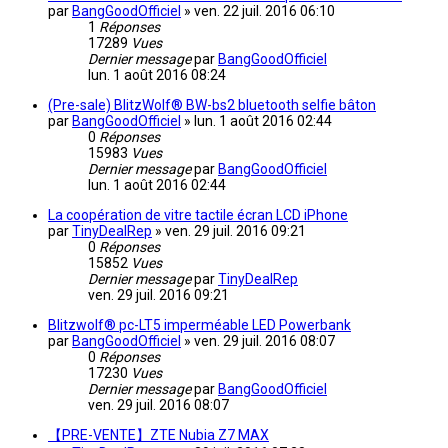
par
BangGoodOfficiel
»
ven. 22 juil. 2016 06:10
1
Réponses
17289
Vues
Dernier message
par
BangGoodOfficiel
lun. 1 août 2016 08:24
(Pre-sale) BlitzWolf® BW-bs2 bluetooth selfie bâton
par
BangGoodOfficiel
»
lun. 1 août 2016 02:44
0
Réponses
15983
Vues
Dernier message
par
BangGoodOfficiel
lun. 1 août 2016 02:44
La coopération de vitre tactile écran LCD iPhone
par
TinyDealRep
»
ven. 29 juil. 2016 09:21
0
Réponses
15852
Vues
Dernier message
par
TinyDealRep
ven. 29 juil. 2016 09:21
Blitzwolf® pc-LT5 imperméable LED Powerbank
par
BangGoodOfficiel
»
ven. 29 juil. 2016 08:07
0
Réponses
17230
Vues
Dernier message
par
BangGoodOfficiel
ven. 29 juil. 2016 08:07
【PRE-VENTE】ZTE Nubia Z7 MAX