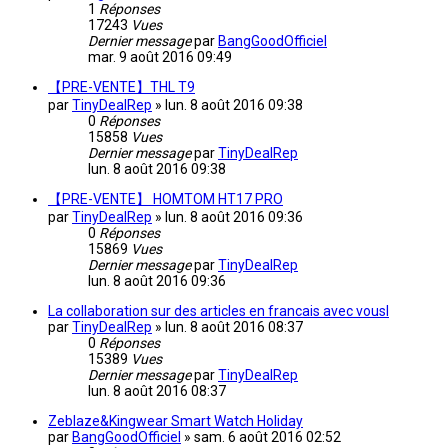
1
Réponses
17243
Vues
Dernier message
par
BangGoodOfficiel
mar. 9 août 2016 09:49
【PRE-VENTE】THL T9
par
TinyDealRep
»
lun. 8 août 2016 09:38
0
Réponses
15858
Vues
Dernier message
par
TinyDealRep
lun. 8 août 2016 09:38
【PRE-VENTE】 HOMTOM HT17 PRO
par
TinyDealRep
»
lun. 8 août 2016 09:36
0
Réponses
15869
Vues
Dernier message
par
TinyDealRep
lun. 8 août 2016 09:36
La collaboration sur des articles en francais avec vousl
par
TinyDealRep
»
lun. 8 août 2016 08:37
0
Réponses
15389
Vues
Dernier message
par
TinyDealRep
lun. 8 août 2016 08:37
Zeblaze&Kingwear Smart Watch Holiday
par
BangGoodOfficiel
»
sam. 6 août 2016 02:52