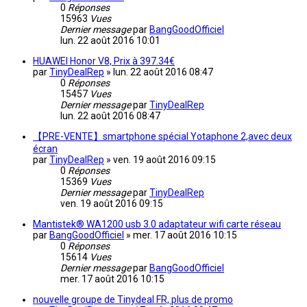
0
Réponses
15963
Vues
Dernier message
par
BangGoodOfficiel
lun. 22 août 2016 10:01
HUAWEI Honor V8, Prix à 397.34€
par
TinyDealRep
»
lun. 22 août 2016 08:47
0
Réponses
15457
Vues
Dernier message
par
TinyDealRep
lun. 22 août 2016 08:47
【PRE-VENTE】smartphone spécial Yotaphone 2,avec deux
écran
par
TinyDealRep
»
ven. 19 août 2016 09:15
0
Réponses
15369
Vues
Dernier message
par
TinyDealRep
ven. 19 août 2016 09:15
Mantistek® WA1200 usb 3.0 adaptateur wifi carte réseau
par
BangGoodOfficiel
»
mer. 17 août 2016 10:15
0
Réponses
15614
Vues
Dernier message
par
BangGoodOfficiel
mer. 17 août 2016 10:15
nouvelle groupe de Tinydeal FR, plus de promo