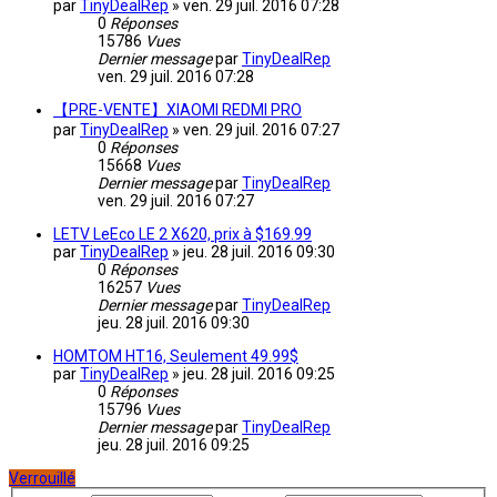
par
TinyDealRep
»
ven. 29 juil. 2016 07:28
0
Réponses
15786
Vues
Dernier message
par
TinyDealRep
ven. 29 juil. 2016 07:28
【PRE-VENTE】XIAOMI REDMI PRO
par
TinyDealRep
»
ven. 29 juil. 2016 07:27
0
Réponses
15668
Vues
Dernier message
par
TinyDealRep
ven. 29 juil. 2016 07:27
LETV LeEco LE 2 X620, prix à $169.99
par
TinyDealRep
»
jeu. 28 juil. 2016 09:30
0
Réponses
16257
Vues
Dernier message
par
TinyDealRep
jeu. 28 juil. 2016 09:30
HOMTOM HT16, Seulement 49.99$
par
TinyDealRep
»
jeu. 28 juil. 2016 09:25
0
Réponses
15796
Vues
Dernier message
par
TinyDealRep
jeu. 28 juil. 2016 09:25
Verrouillé