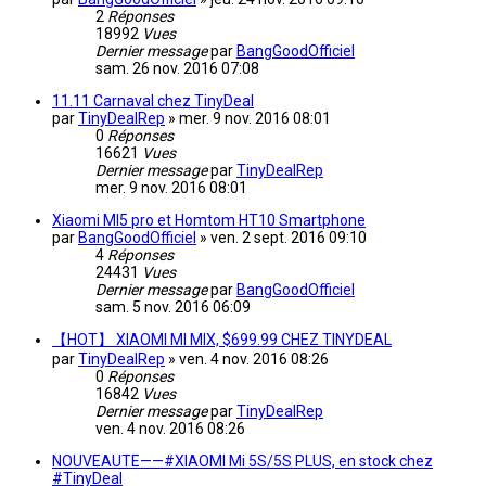
2
Réponses
18992
Vues
Dernier message
par
BangGoodOfficiel
sam. 26 nov. 2016 07:08
11.11 Carnaval chez TinyDeal
par
TinyDealRep
»
mer. 9 nov. 2016 08:01
0
Réponses
16621
Vues
Dernier message
par
TinyDealRep
mer. 9 nov. 2016 08:01
Xiaomi MI5 pro et Homtom HT10 Smartphone
par
BangGoodOfficiel
»
ven. 2 sept. 2016 09:10
4
Réponses
24431
Vues
Dernier message
par
BangGoodOfficiel
sam. 5 nov. 2016 06:09
【HOT】 XIAOMI MI MIX, $699.99 CHEZ TINYDEAL
par
TinyDealRep
»
ven. 4 nov. 2016 08:26
0
Réponses
16842
Vues
Dernier message
par
TinyDealRep
ven. 4 nov. 2016 08:26
NOUVEAUTE——#XIAOMI Mi 5S/5S PLUS, en stock chez
#TinyDeal