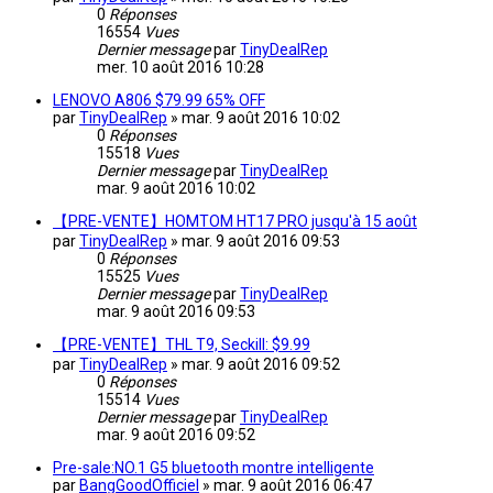
0
Réponses
16554
Vues
Dernier message
par
TinyDealRep
mer. 10 août 2016 10:28
LENOVO A806 $79.99 65% OFF
par
TinyDealRep
»
mar. 9 août 2016 10:02
0
Réponses
15518
Vues
Dernier message
par
TinyDealRep
mar. 9 août 2016 10:02
【PRE-VENTE】HOMTOM HT17 PRO jusqu'à 15 août
par
TinyDealRep
»
mar. 9 août 2016 09:53
0
Réponses
15525
Vues
Dernier message
par
TinyDealRep
mar. 9 août 2016 09:53
【PRE-VENTE】THL T9, Seckill: $9.99
par
TinyDealRep
»
mar. 9 août 2016 09:52
0
Réponses
15514
Vues
Dernier message
par
TinyDealRep
mar. 9 août 2016 09:52
Pre-sale:NO.1 G5 bluetooth montre intelligente
par
BangGoodOfficiel
»
mar. 9 août 2016 06:47