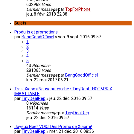
602968
Vues
Dernier message
par
TopForPhone
jeu. 8 févr. 2018 22:38
Sujets
Produits et promotions
par
BangGoodOfficiel
»
ven. 9 sept. 2016 09:57
1
2
3
4
5
43
Réponses
281363
Vues
Dernier message
par
BangGoodOfficiel
lun. 22 mai 2017 06:21
Trois Xiaomi Nouveautés chez TinyDeal - HOT&PRIX
IMBATTABLE
par
TinyDealRep
»
jeu. 22 déc. 2016 09:57
0
Réponses
16114
Vues
Dernier message
par
TinyDealRep
jeu. 22 déc. 2016 09:57
Joyeux Noël! VOICI Des Promo de Xiaomi!
par
TinyDealRep
»
mer. 21 déc. 2016 08:36