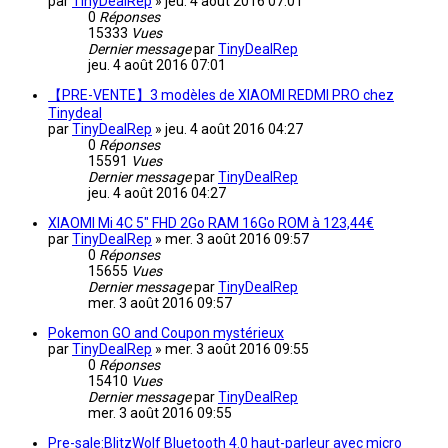
par
TinyDealRep
»
jeu. 4 août 2016 07:01
0
Réponses
15333
Vues
Dernier message
par
TinyDealRep
jeu. 4 août 2016 07:01
【PRE-VENTE】3 modèles de XIAOMI REDMI PRO chez
Tinydeal
par
TinyDealRep
»
jeu. 4 août 2016 04:27
0
Réponses
15591
Vues
Dernier message
par
TinyDealRep
jeu. 4 août 2016 04:27
XIAOMI Mi 4C 5" FHD 2Go RAM 16Go ROM à 123,44€
par
TinyDealRep
»
mer. 3 août 2016 09:57
0
Réponses
15655
Vues
Dernier message
par
TinyDealRep
mer. 3 août 2016 09:57
Pokemon GO and Coupon mystérieux
par
TinyDealRep
»
mer. 3 août 2016 09:55
0
Réponses
15410
Vues
Dernier message
par
TinyDealRep
mer. 3 août 2016 09:55
Pre-sale:BlitzWolf Bluetooth 4.0 haut-parleur avec micro