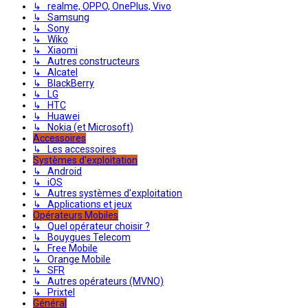
↳ realme, OPPO, OnePlus, Vivo
↳ Samsung
↳ Sony
↳ Wiko
↳ Xiaomi
↳ Autres constructeurs
↳ Alcatel
↳ BlackBerry
↳ LG
↳ HTC
↳ Huawei
↳ Nokia (et Microsoft)
Accessoires
↳ Les accessoires
Systèmes d'exploitation
↳ Android
↳ iOS
↳ Autres systèmes d'exploitation
↳ Applications et jeux
Opérateurs Mobiles
↳ Quel opérateur choisir ?
↳ Bouygues Telecom
↳ Free Mobile
↳ Orange Mobile
↳ SFR
↳ Autres opérateurs (MVNO)
↳ Prixtel
Général