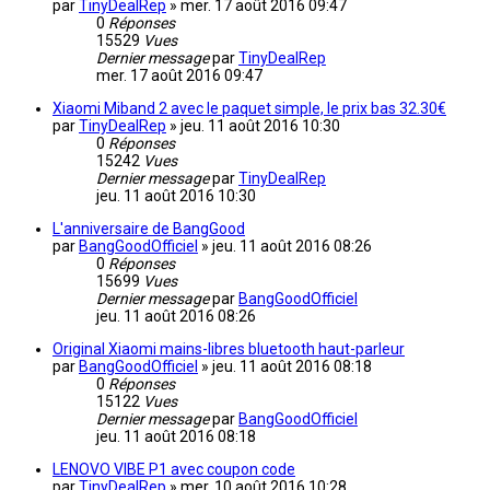
par
TinyDealRep
»
mer. 17 août 2016 09:47
0
Réponses
15529
Vues
Dernier message
par
TinyDealRep
mer. 17 août 2016 09:47
Xiaomi Miband 2 avec le paquet simple, le prix bas 32.30€
par
TinyDealRep
»
jeu. 11 août 2016 10:30
0
Réponses
15242
Vues
Dernier message
par
TinyDealRep
jeu. 11 août 2016 10:30
L'anniversaire de BangGood
par
BangGoodOfficiel
»
jeu. 11 août 2016 08:26
0
Réponses
15699
Vues
Dernier message
par
BangGoodOfficiel
jeu. 11 août 2016 08:26
Original Xiaomi mains-libres bluetooth haut-parleur
par
BangGoodOfficiel
»
jeu. 11 août 2016 08:18
0
Réponses
15122
Vues
Dernier message
par
BangGoodOfficiel
jeu. 11 août 2016 08:18
LENOVO VIBE P1 avec coupon code
par
TinyDealRep
»
mer. 10 août 2016 10:28