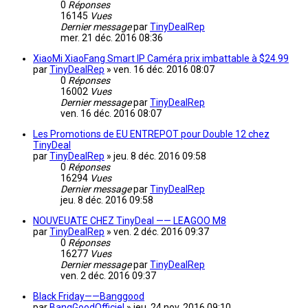
0
Réponses
16145
Vues
Dernier message
par
TinyDealRep
mer. 21 déc. 2016 08:36
XiaoMi XiaoFang Smart IP Caméra prix imbattable à $24.99
par
TinyDealRep
»
ven. 16 déc. 2016 08:07
0
Réponses
16002
Vues
Dernier message
par
TinyDealRep
ven. 16 déc. 2016 08:07
Les Promotions de EU ENTREPOT pour Double 12 chez
TinyDeal
par
TinyDealRep
»
jeu. 8 déc. 2016 09:58
0
Réponses
16294
Vues
Dernier message
par
TinyDealRep
jeu. 8 déc. 2016 09:58
NOUVEUATE CHEZ TinyDeal —— LEAGOO M8
par
TinyDealRep
»
ven. 2 déc. 2016 09:37
0
Réponses
16277
Vues
Dernier message
par
TinyDealRep
ven. 2 déc. 2016 09:37
Black Friday——Banggood
par
BangGoodOfficiel
»
jeu. 24 nov. 2016 09:10