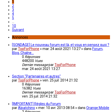
1
2
3
4
5
…
10
Suivant
Annonces
[SONDAGE] Le nouveau forum est là, et vous en pensez quoi ?
par
TopForPhone
»
mar. 24 août 2021 13:27
» dans
Forum,
Blog, Chaîne...
0
Réponses
448200
Vues
Dernier message
par
TopForPhone
mar. 24 août 2021 13:27
Section "Partenaires et autres"
par
TopForPhone
»
ven. 25 juil. 2014 21:32
0
Réponses
16382
Vues
Dernier message
par
TopForPhone
ven. 25 juil. 2014 21:32
[IMPORTANT] Régles du Forum
par
Alpatchino
»
mer. 10 avr. 2013 08:54
» dans
Orange Mobile
2
Réponses