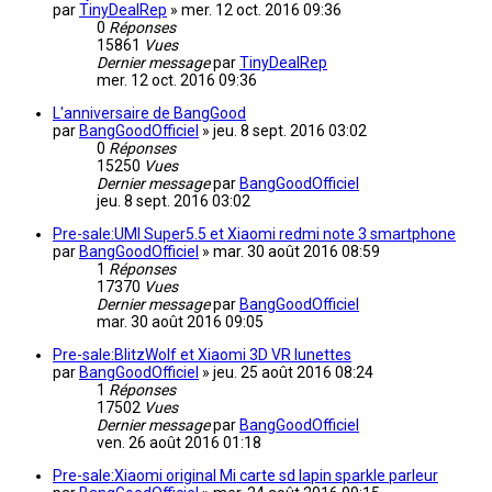
par
TinyDealRep
»
mer. 12 oct. 2016 09:36
0
Réponses
15861
Vues
Dernier message
par
TinyDealRep
mer. 12 oct. 2016 09:36
L'anniversaire de BangGood
par
BangGoodOfficiel
»
jeu. 8 sept. 2016 03:02
0
Réponses
15250
Vues
Dernier message
par
BangGoodOfficiel
jeu. 8 sept. 2016 03:02
Pre-sale:UMI Super5.5 et Xiaomi redmi note 3 smartphone
par
BangGoodOfficiel
»
mar. 30 août 2016 08:59
1
Réponses
17370
Vues
Dernier message
par
BangGoodOfficiel
mar. 30 août 2016 09:05
Pre-sale:BlitzWolf et Xiaomi 3D VR lunettes
par
BangGoodOfficiel
»
jeu. 25 août 2016 08:24
1
Réponses
17502
Vues
Dernier message
par
BangGoodOfficiel
ven. 26 août 2016 01:18
Pre-sale:Xiaomi original Mi carte sd lapin sparkle parleur