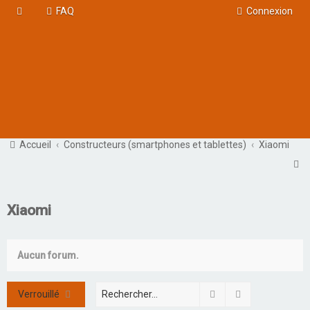
FAQ
Connexion
Accueil
Constructeurs (smartphones et tablettes)
Xiaomi
R
e
c
Xiaomi
h
e
Aucun forum.
r
c
Rechercher
Recherche ava
Verrouillé
h