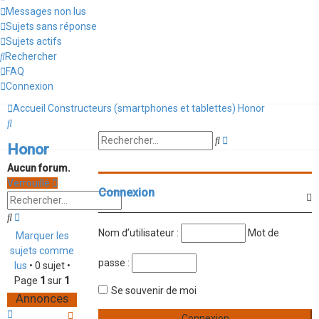
Messages non lus
Sujets sans réponse
Sujets actifs
Rechercher
FAQ
Connexion
Accueil
Constructeurs (smartphones et tablettes)
Honor
Rechercher
Recherche
Rechercher
Honor
avancée
Aucun forum.
Verrouillé
Connexion
Rechercher
Recherche
avancée
Nom d’utilisateur :
Mot de
Marquer les
sujets comme
passe :
lus
• 0 sujet •
Page
1
sur
1
Se souvenir de moi
Annonces