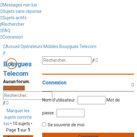
Messages non lus
Sujets sans réponse
Sujets actifs
Rechercher
FAQ
Connexion
Accueil
Opérateurs Mobiles
Bouygues Telecom
Rechercher
Recherche
Rechercher
Bouygues
avancée
Telecom
Aucun forum.
Connexion
Verrouillé
Nom d’utilisateur :
Mot de
Rechercher
Recherche
avancée
Marquer les
passe :
sujets comme
lus
• 10 sujets •
Se souvenir de moi
Page
1
sur
1