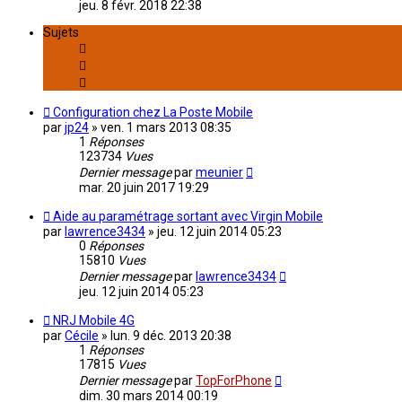
jeu. 8 févr. 2018 22:38
Sujets
Configuration chez La Poste Mobile
par
jp24
»
ven. 1 mars 2013 08:35
1
Réponses
123734
Vues
Dernier message
par
meunier
mar. 20 juin 2017 19:29
Aide au paramétrage sortant avec Virgin Mobile
par
lawrence3434
»
jeu. 12 juin 2014 05:23
0
Réponses
15810
Vues
Dernier message
par
lawrence3434
jeu. 12 juin 2014 05:23
NRJ Mobile 4G
par
Cécile
»
lun. 9 déc. 2013 20:38
1
Réponses
17815
Vues
Dernier message
par
TopForPhone
dim. 30 mars 2014 00:19