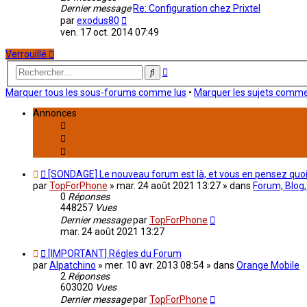
Dernier message
Re: Configuration chez Prixtel
Consulter
par
exodus80
le
ven. 17 oct. 2014 07:49
dernier
message
Verrouillé
Recherche
Rechercher
avancée
Marquer tous les sous-forums comme lus
•
Marquer les sujets comme
Annonces
[SONDAGE] Le nouveau forum est là, et vous en pensez quoi
par
TopForPhone
»
mar. 24 août 2021 13:27
» dans
Forum, Blog,
0
Réponses
448257
Vues
Dernier message
par
TopForPhone
mar. 24 août 2021 13:27
[IMPORTANT] Régles du Forum
par
Alpatchino
»
mer. 10 avr. 2013 08:54
» dans
Orange Mobile
2
Réponses
603020
Vues
Dernier message
par
TopForPhone