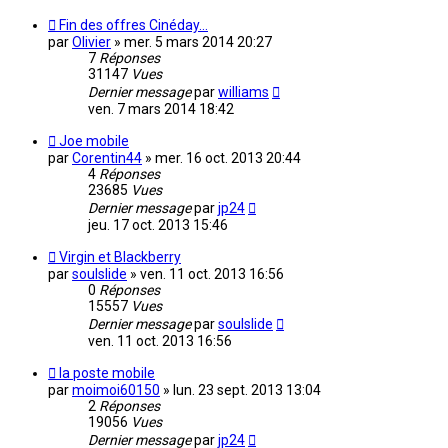
Fin des offres Cinéday...
par
Olivier
»
mer. 5 mars 2014 20:27
7
Réponses
31147
Vues
Dernier message
par
williams
ven. 7 mars 2014 18:42
Joe mobile
par
Corentin44
»
mer. 16 oct. 2013 20:44
4
Réponses
23685
Vues
Dernier message
par
jp24
jeu. 17 oct. 2013 15:46
Virgin et Blackberry
par
soulslide
»
ven. 11 oct. 2013 16:56
0
Réponses
15557
Vues
Dernier message
par
soulslide
ven. 11 oct. 2013 16:56
la poste mobile
par
moimoi60150
»
lun. 23 sept. 2013 13:04
2
Réponses
19056
Vues
Dernier message
par
jp24