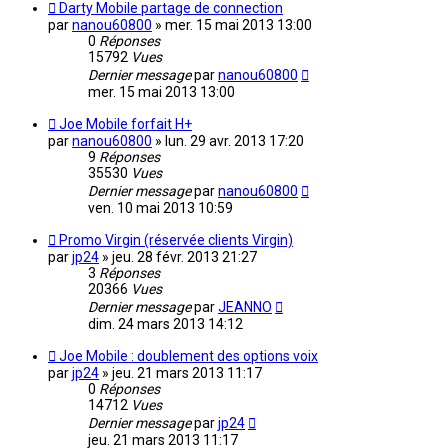
Darty Mobile partage de connection
par
nanou60800
»
mer. 15 mai 2013 13:00
0
Réponses
15792
Vues
Dernier message
par
nanou60800
mer. 15 mai 2013 13:00
Joe Mobile forfait H+
par
nanou60800
»
lun. 29 avr. 2013 17:20
9
Réponses
35530
Vues
Dernier message
par
nanou60800
ven. 10 mai 2013 10:59
Promo Virgin (réservée clients Virgin)
par
jp24
»
jeu. 28 févr. 2013 21:27
3
Réponses
20366
Vues
Dernier message
par
JEANNO
dim. 24 mars 2013 14:12
Joe Mobile : doublement des options voix
par
jp24
»
jeu. 21 mars 2013 11:17
0
Réponses
14712
Vues
Dernier message
par
jp24
jeu. 21 mars 2013 11:17