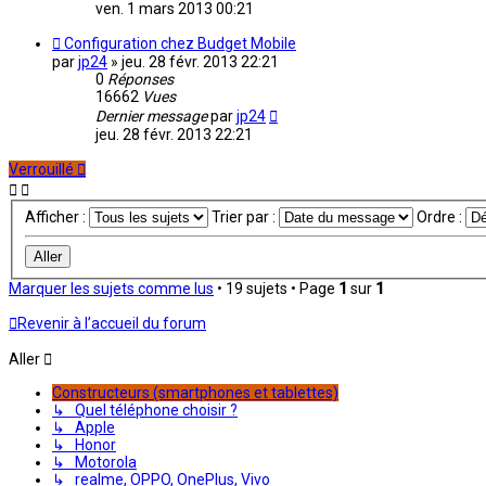
ven. 1 mars 2013 00:21
Configuration chez Budget Mobile
par
jp24
»
jeu. 28 févr. 2013 22:21
0
Réponses
16662
Vues
Dernier message
par
jp24
jeu. 28 févr. 2013 22:21
Verrouillé
Afficher :
Trier par :
Ordre :
Marquer les sujets comme lus
• 19 sujets • Page
1
sur
1
Revenir à l’accueil du forum
Aller
Constructeurs (smartphones et tablettes)
↳ Quel téléphone choisir ?
↳ Apple
↳ Honor
↳ Motorola
↳ realme, OPPO, OnePlus, Vivo