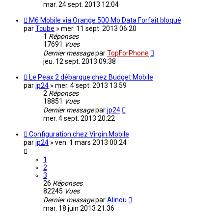
mar. 24 sept. 2013 12:04
M6 Mobile via Orange 500 Mo Data Forfait bloqué
par
Tcube
»
mer. 11 sept. 2013 06:20
1
Réponses
17691
Vues
Dernier message
par
TopForPhone
jeu. 12 sept. 2013 09:38
Le Peax 2 débarque chez Budget Mobile
par
jp24
»
mer. 4 sept. 2013 13:59
2
Réponses
18851
Vues
Dernier message
par
jp24
mer. 4 sept. 2013 20:22
Configuration chez Virgin Mobile
par
jp24
»
ven. 1 mars 2013 00:24
1
2
3
26
Réponses
82245
Vues
Dernier message
par
Alinou
mar. 18 juin 2013 21:36