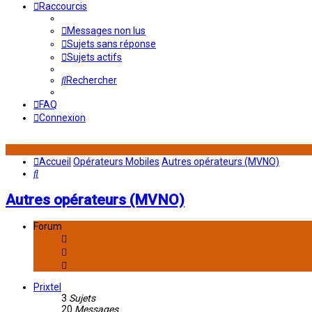
Raccourcis
Messages non lus
Sujets sans réponse
Sujets actifs
Rechercher
FAQ
Connexion
Accueil
Opérateurs Mobiles
Autres opérateurs (MVNO)
Rechercher
Autres opérateurs (MVNO)
Forum
Prixtel
3
Sujets
20
Messages