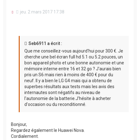
M
jeu. 2 mars 2017 17:38
e
s
s
a
g
e
Seb6911 a écrit :
n
Que me conseillez-vous aujourd'hui pour 300 €. Je
o
n
cherche une bel écran full hd 5.1 ou 5.2 pouces, un
l
bon appareil photo et une bonne autonomie et une
u
mémoire interne entre 16 et 32 go ? J'aurais bien
pris un S6 mais rien à moins de 400 € pour du
neuf. Il y a bien le LG G4 mais qui a obtenu de
superbes résultats aux tests mais les avis des
internautes sont négatifs au niveau de
l'autonomie de la batterie.J'hésite à acheter
d'occasion ou du reconditionné.
Bonjour,
Regardez également le Huawei Nova.
Cordialement.