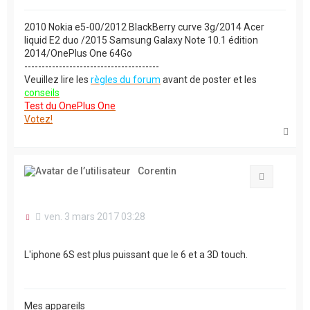
2010 Nokia e5-00/2012 BlackBerry curve 3g/2014 Acer
liquid E2 duo /2015 Samsung Galaxy Note 10.1 édition
2014/OnePlus One 64Go
---------------------------------------
Veuillez lire les
règles du forum
avant de poster et les
conseils
Test du OnePlus One
Votez!
H
a
u
t
Corentin
Citation
M
ven. 3 mars 2017 03:28
e
s
s
L'iphone 6S est plus puissant que le 6 et a 3D touch.
a
g
e
n
o
Mes appareils