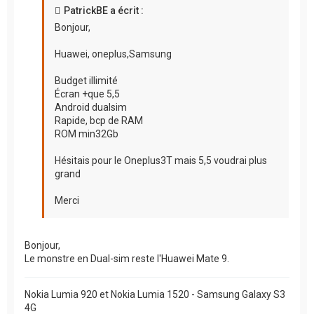
e
PatrickBE a écrit :
n
Bonjour,
o
n
l
Huawei, oneplus,Samsung
u
Budget illimité
Écran +que 5,5
Android dualsim
Rapide, bcp de RAM
ROM min32Gb
Hésitais pour le Oneplus3T mais 5,5 voudrai plus
grand
Merci
Bonjour,
Le monstre en Dual-sim reste l'Huawei Mate 9.
Nokia Lumia 920 et Nokia Lumia 1520 - Samsung Galaxy S3
4G