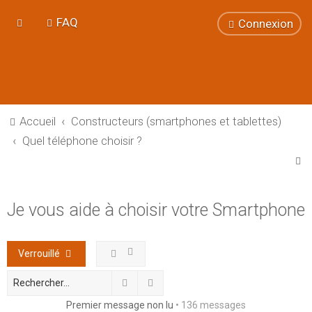
FAQ
Connexion
Accueil
Constructeurs (smartphones et tablettes)
Quel téléphone choisir ?
R
e
c
Je vous aide à choisir votre Smartphone
h
e
Verrouillé
r
c
Rechercher
Recherche avancée
h
Premier message non lu
• 136 messages