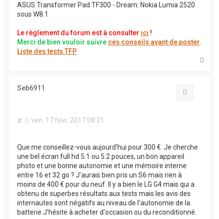
ASUS Transformer Pad TF300 - Dream: Nokia Lumia 2520
sous W8.1
Le règlement du forum est à consulter
ici
!
Merci de bien vouloir suivre
ces conseils avant de poster
.
Liste des tests TFP
H
a
u
t
Seb6911
Citation
M
ven. 17 févr. 2017 08:31
e
s
s
Que me conseillez-vous aujourd'hui pour 300 €. Je cherche
a
une bel écran full hd 5.1 ou 5.2 pouces, un bon appareil
g
photo et une bonne autonomie et une mémoire interne
e
n
entre 16 et 32 go ? J'aurais bien pris un S6 mais rien à
o
moins de 400 € pour du neuf. Il y a bien le LG G4 mais qui a
n
obtenu de superbes résultats aux tests mais les avis des
l
internautes sont négatifs au niveau de l'autonomie de la
u
batterie.J'hésite à acheter d'occasion ou du reconditionné.