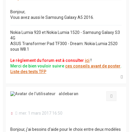
Bonjour,
Vous avez aussi le Samsung Galaxy A5 2016.
Nokia Lumia 920 et Nokia Lumia 1520 - Samsung Galaxy S3
4G
ASUS Transformer Pad TF300 - Dream: Nokia Lumia 2520
sous W8.1
Le règlement du forum est à consulter
ici
!
Merci de bien vouloir suivre
ces conseils avant de poster
.
Liste des tests TFP
H
a
u
t
aldebaran
Citation
M
mer. 1 mars 2017 16:50
e
s
s
Bonjour, j'ai besoins d'aide pour le choix entre deux modèles
a