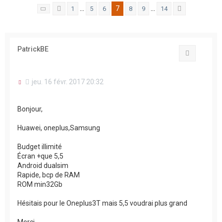
e
7
…
…
1
5
6
8
9
14
Page
7
Précédent
sur
14
Suivant
r
PatrickBE
Citation
M
jeu. 16 févr. 2017 20:32
e
s
s
Bonjour,
a
g
Huawei, oneplus,Samsung
e
n
o
Budget illimité
n
Écran +que 5,5
l
Android dualsim
u
Rapide, bcp de RAM
ROM min32Gb
Hésitais pour le Oneplus3T mais 5,5 voudrai plus grand
Merci