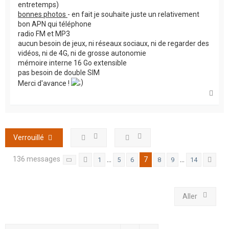
entretemps)
bonnes photos
- en fait je souhaite juste un relativement
bon APN qui téléphone
radio FM et MP3
aucun besoin de jeux, ni réseaux sociaux, ni de regarder des
vidéos, ni de 4G, ni de grosse autonomie
mémoire interne 16 Go extensible
pas besoin de double SIM
Merci d'avance !
H
a
u
t
Verrouillé
136 messages
7
…
…
1
5
6
8
9
14
Page
7
Précédent
sur
14
Sui
Aller