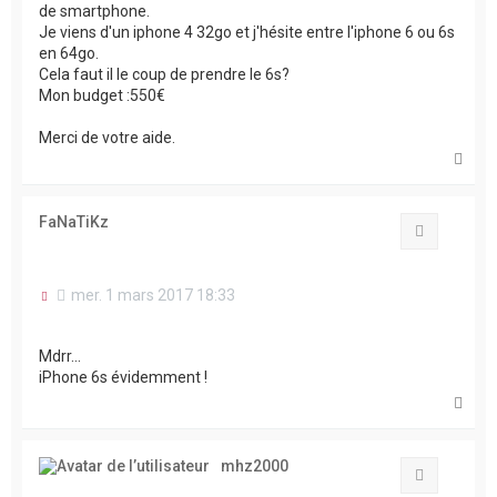
de smartphone.
g
Je viens d'un iphone 4 32go et j'hésite entre l'iphone 6 ou 6s
e
n
en 64go.
o
Cela faut il le coup de prendre le 6s?
n
Mon budget :550€
l
u
Merci de votre aide.
H
a
u
t
FaNaTiKz
Citation
M
mer. 1 mars 2017 18:33
e
s
s
Mdrr...
a
iPhone 6s évidemment !
g
e
H
n
a
o
u
n
t
mhz2000
l
Citation
u