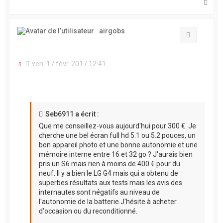
H
a
u
t
airgobs
Citation
M
ven. 17 févr. 2017 12:41
e
s
s
a
g
e
Seb6911 a écrit :
n
Que me conseillez-vous aujourd'hui pour 300 €. Je
o
n
cherche une bel écran full hd 5.1 ou 5.2 pouces, un
l
bon appareil photo et une bonne autonomie et une
u
mémoire interne entre 16 et 32 go ? J'aurais bien
pris un S6 mais rien à moins de 400 € pour du
neuf. Il y a bien le LG G4 mais qui a obtenu de
superbes résultats aux tests mais les avis des
internautes sont négatifs au niveau de
l'autonomie de la batterie.J'hésite à acheter
d'occasion ou du reconditionné.