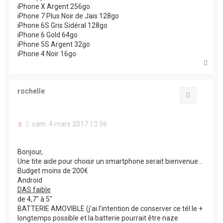
n
iPhone X Argent 256go
l
iPhone 7 Plus Noir de Jais 128go
u
iPhone 6S Gris Sidéral 128go
iPhone 6 Gold 64go
iPhone 5S Argent 32go
iPhone 4 Noir 16go
H
a
u
t
rochelle
Citation
M
sam. 4 mars 2017 13:56
e
s
s
Bonjour,
a
Une tite aide pour choisir un smartphone serait bienvenue...
g
Budget moins de 200€
e
n
Android
o
DAS faible
n
de 4,7" à 5"
l
BATTERIE AMOVIBLE (j'ai l'intention de conserver ce tél le +
u
longtemps possible et la batterie pourrait être naze